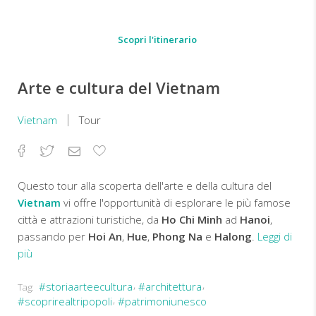
Scopri l'itinerario
Arte e cultura del Vietnam
Vietnam
Tour
Facebook
Twitter
Email
Aggiungi
ai
preferiti
Questo tour alla scoperta dell'arte e della cultura del
Vietnam
vi offre l'opportunità di esplorare le più famose
città e attrazioni turistiche, da
Ho Chi Minh
ad
Hanoi
,
passando per
Hoi An
,
Hue
,
Phong Na
e
Halong
.
Leggi di
più
#storiaarteecultura
#architettura
Tag:
Queste
#scoprirealtripopoli
#patrimoniunesco
destinazioni