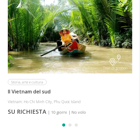
Tour di gruppo
Storia, arte e cultura
Il Vietnam del sud
Vietnam: Ho Chi Minh City, Phu Quoc Island
SU RICHIESTA
| 10 giorni
| No volo