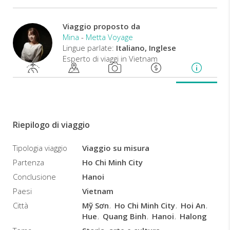
lasceranno
un
ricordo
Viaggio proposto da
indelebile
Mina
-
Metta Voyage
in
Lingue parlate:
Italiano, Inglese
voi.
Esperto di viaggi in Vietnam
Un
viaggio
in
Vietnam
senza
visitare
Riepilogo di viaggio
questi
patrimoni
Tipologia viaggio
Viaggio su misura
Unesco
Partenza
Ho Chi Minh City
sarebbe
un
Conclusione
Hanoi
viaggio
Paesi
Vietnam
incompleto.
Città
Mỹ Sơn
Ho Chi Minh City
Hoi An
Hue
Quang Binh
Hanoi
Halong