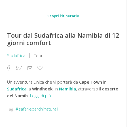
Scopri l'itinerario
Tour dal Sudafrica alla Namibia di 12
giorni comfort
Sudafrica
Tour
Facebook
Twitter
Email
Aggiungi
ai
preferiti
Un'avventura unica che vi porterà da
Cape Town
in
Sudafrica
, a
Windhoek
, in
Namibia
, attraverso il
deserto
del Namib
.
Leggi di più
#safarieparchinaturali
Tag:
Dodici
giorni
di