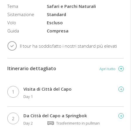
scaledere
Tema
Safari e Parchi Naturali
le
Sistemazione
Standard
dune
Volo
Escluso
di
sabbia
Guida
Compresa
rossa
e
Il tour ha soddisfatto i nostri standard più elevati
ammirerete
il
tramonto
sul
Itinerario dettagliato
Apri tutto
deserto
del
Namib
.
Visita di Città del Capo
I
1
Day 1
trasferimenti
avverranno
a
Da Città del Capo a Springbok
bordo
2
di
Day 2
Trasferimento in pullman
un