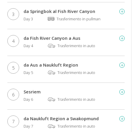
esclusivo
truck
da Springbok al Fish River Canyon
3
da
Day 3
Trasferimento in pullman
safari
con
soli
da Fish River Canyon a Aus
12
4
Day 4
Trasferimento in auto
posti.
Avrete
inoltre
da Aus a Naukluft Region
tempo
5
a
Day 5
Trasferimento in auto
disposizione
per
esplorare
Sesriem
6
la
Day 6
Trasferimento in auto
natura
in
autonomia
da Naukluft Region a Swakopmund
o
7
Day 7
Trasferimento in auto
per