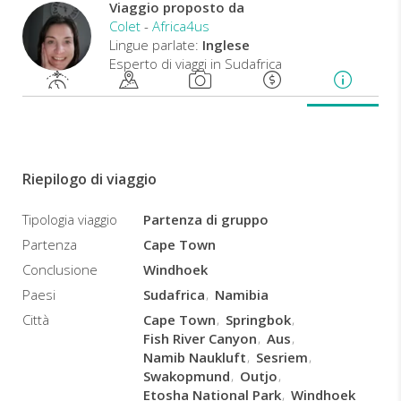
viaggio
Viaggio proposto da
per
Colet
-
Africa4us
esplorare
Lingue parlate:
Inglese
alcune
Esperto di viaggi in Sudafrica
delle
meraviglie
dell'Africa,
dalla
splenidida
Città
Riepilogo di viaggio
del
Capo
Tipologia viaggio
Partenza di gruppo
all'
Etosha
Partenza
Cape Town
National
Park
,
Conclusione
Windhoek
avvisterete
Paesi
Sudafrica
Namibia
leoni,
Città
Cape Town
Springbok
fniotteri
Fish River Canyon
Aus
e
Namib Naukluft
Sesriem
altre
Swakopmund
Outjo
rare
Etosha National Park
Windhoek
specie,