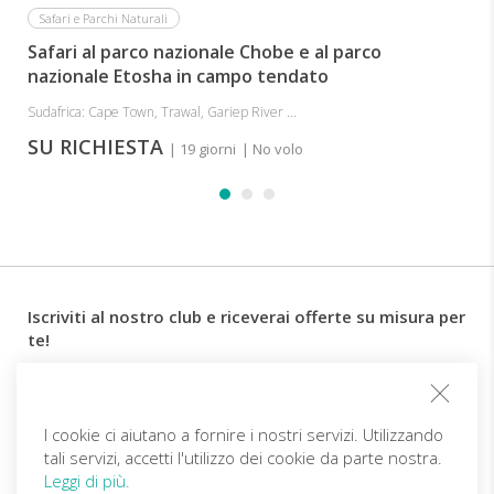
Safari e Parchi Naturali
Safari al parco nazionale Chobe e al parco
nazionale Etosha in campo tendato
Sudafrica: Cape Town, Trawal, Gariep River ...
SU RICHIESTA
| 19 giorni
| No volo
Iscriviti al nostro club e riceverai offerte su misura per
te!
Email
I cookie ci aiutano a fornire i nostri servizi. Utilizzando
tali servizi, accetti l'utilizzo dei cookie da parte nostra.
Follow us
Leggi di più.