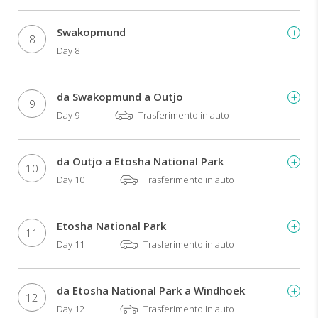
includere
attività
Swakopmund
opzionali.
8
Day 8
da Swakopmund a Outjo
9
Day 9
Trasferimento in auto
da Outjo a Etosha National Park
10
Day 10
Trasferimento in auto
Etosha National Park
11
Day 11
Trasferimento in auto
da Etosha National Park a Windhoek
12
Day 12
Trasferimento in auto