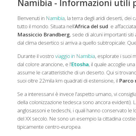
Namibia - Informazioni utili p
Benvenuti in
Namibia
, la terra degli aridi deserti, de
tutto il mondo. Situata nell’
Africa del sud
e affacciata 
Massiccio Brandberg
, sede di alcuni importanti siti
dal clima desertico si arriva a quello subtropicale. Qu
Durante il vostro
viaggio in Namibia
, esplorate i suoi 
dal colore arancione, e l’
Etosha
, il quale accoglie u
assume le caratteristiche di un deserto. Qui si trovano i
suoi oltre 22mila km quadrati di estensione, il
Parco 
Se a interessarvi è invece l'aspetto umano, vi consig
della colonizzazione tedesca sono ancora evidenti). L
anglosassoni e tedeschi, i quali hanno conservato le l
del XX secolo. Ne sono un esempio la cittadina costie
tipicamente centro-europea.