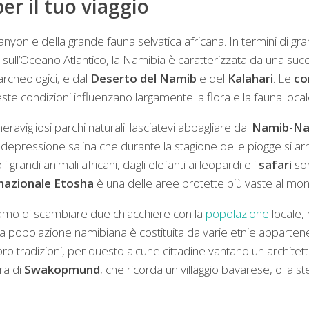
er il tuo viaggio
i canyon e della grande fauna selvatica africana. In termini di gr
sull’Oceano Atlantico, la Namibia è caratterizzata da una success
 archeologici, e dal
Deserto del Namib
e del
Kalahari
. Le
con
este condizioni influenzano largamente la flora e la fauna local
meravigliosi parchi naturali: lasciatevi abbagliare dal
Namib-Na
na depressione salina che durante la stagione delle piogge si 
 grandi animali africani, dagli elefanti ai leopardi e i
safari
son
nazionale Etosha
è una delle aree protette più vaste al mo
liamo di scambiare due chiacchiere con la
popolazione
locale, 
a popolazione namibiana è costituita da varie etnie apparten
oro tradizioni, per questo alcune cittadine vantano un architet
ra di
Swakopmund
, che ricorda un villaggio bavarese, o la s