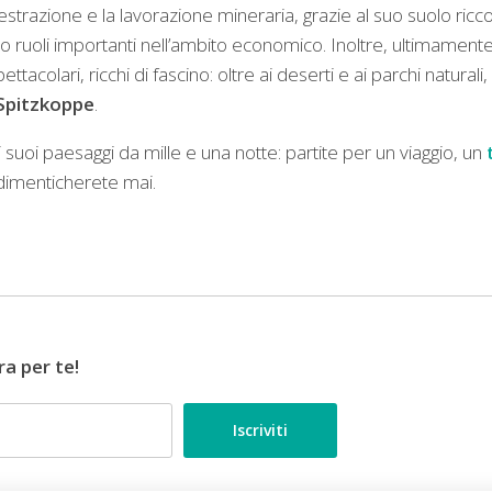
strazione e la lavorazione mineraria, grazie al suo suolo ricc
o ruoli importanti nell’ambito economico. Inoltre, ultimamente il
pettacolari, ricchi di fascino: oltre ai deserti e ai parchi natural
Spitzkoppe
.
 suoi paesaggi da mille e una notte: partite per un viaggio, un
n dimenticherete mai.
ra per te!