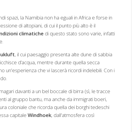
andi spazi, la Namibia non ha eguali in Africa e forse in
ione di altopiani, di cui il punto più alto è il
dizioni climatiche
di questo stato sono varie, infatti
e.
ukluft
, il cui paesaggio presenta alte dune di sabbia
arricchisce d’acqua, mentre durante quella secca
o un'esperienza che vi lascerà ricordi indelebili. Con i
ndo.
magari davanti a un bel boccale di birra (sì, le tracce
enti al gruppo bantu, ma anche da immigrati boeri,
tura coloniale che ricorda quella dei borghi tedeschi
tessa capitale
Windhoek
, dall'atmosfera così