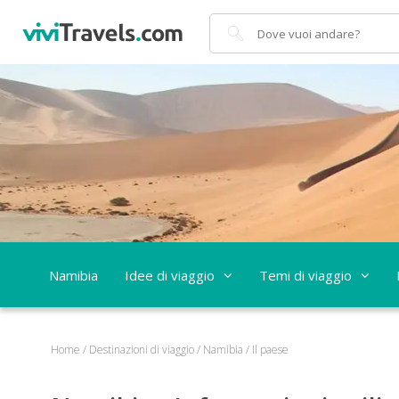
Cerca
Namibia
Idee di viaggio
Temi di viaggio
Home
/
Destinazioni di viaggio
/
Namibia
/
Il paese