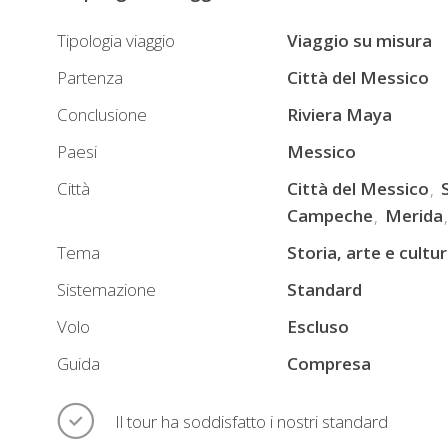
le
architetture
Tipologia viaggio
Viaggio su misura
ricordano
Partenza
Città del Messico
ancora
Conclusione
Riviera Maya
lo
stile
Paesi
Messico
spagnolo
Città
Città del Messico
a
Campeche
Merida
San
Tema
Storia, arte e cultu
Cristobal
de
Sistemazione
Standard
Las
Volo
Escluso
Casas,
Guida
Compresa
Campeche
e
Merida.
Il tour ha soddisfatto i nostri standard