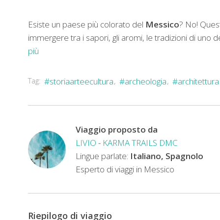
Esiste un paese più colorato del
Messico
? No! Quest
immergere tra i sapori, gli aromi, le tradizioni di uno 
più
Vi
Tag:
#storiaarteecultura
#archeologia
#architettura
faremo
camminare
per
Viaggio proposto da
le
LIVIO
-
KARMA TRAILS DMC
strade
Lingue parlate:
Italiano, Spagnolo
delle
Esperto di viaggi in Messico
variopinte
città
coloniali,
dove
Riepilogo di viaggio