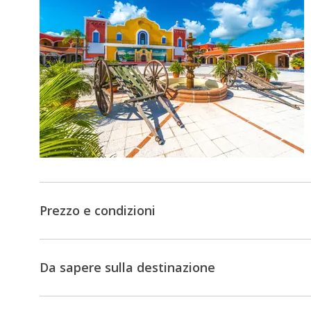
colori,
vi
riposerete
sulle
calde
spiagge
della
Riviera
Maya.
Prezzo e condizioni
Da sapere sulla destinazione