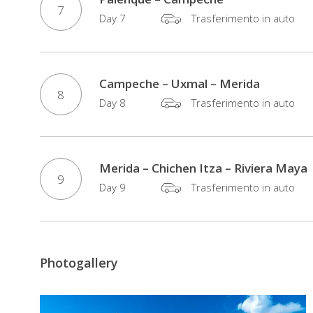
Palenque
7
Day 7
Trasferimento in auto
e
Teotihuacan.
E
Campeche – Uxmal – Merida
per
8
Day 8
Trasferimento in auto
concludere
in
bellezza
Merida – Chichen Itza – Riviera Maya
il
9
vostro
Day 9
Trasferimento in auto
viaggio,
dopo
questa
Photogallery
full
immersion
di