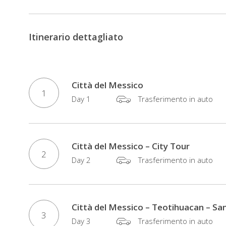
Vi
faremo
esplorare
Itinerario dettagliato
il
vivace
quartiere
Città del Messico
vecchio
1
Day 1
Trasferimento in auto
di
Città
del
Messico,
Città del Messico – City Tour
2
lo
Day 2
Trasferimento in auto
Zocalo,
per
poi
Città del Messico – Teotihuacan – Sa
andare
3
Day 3
Trasferimento in auto
a