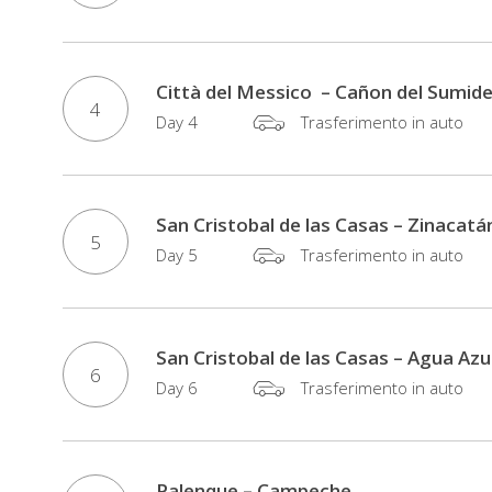
ritroso
nel
tempo
Città del Messico – Cañon del Sumider
4
fino
Day 4
Trasferimento in auto
all'antichità
e
alla
San Cristobal de las Casas – Zinacat
civiltà
5
Day 5
Trasferimento in auto
Maya,
tra
le
piramidi
San Cristobal de las Casas – Agua Azu
6
di
Day 6
Trasferimento in auto
Chichen
Itza,
Uxmal,
Palenque – Campeche