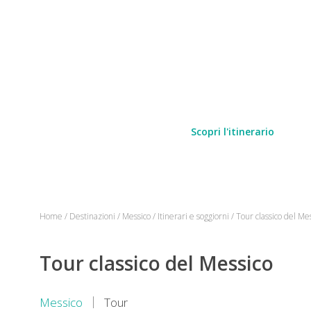
Scopri l'itinerario
Home
/
Destinazioni
/
Messico
/
Itinerari e soggiorni
/
Tour classico del Me
Tour classico del Messico
Messico
Tour