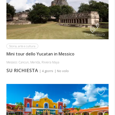
Tour su misura
Storia, arte e cultura
Mini tour dello Yucatan in Messico
Messico: Cancun, Merida, Riviera Maya
SU RICHIESTA
| 4 giorni
| No volo