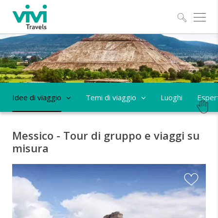
Esplo
Idee di viaggio
Temi di viaggio
Luoghi
Espert
Messico - Tour di gruppo e viaggi su
misura