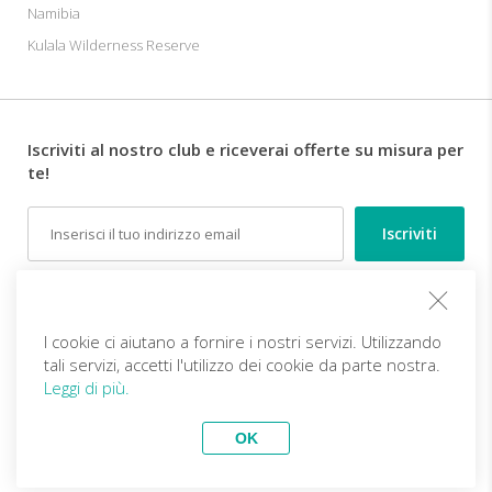
Namibia
Kulala Wilderness Reserve
Iscriviti al nostro club e riceverai offerte su misura per
te!
Email
Follow us
I cookie ci aiutano a fornire i nostri servizi. Utilizzando
tali servizi, accetti l'utilizzo dei cookie da parte nostra.
IT (EUR)
Diventa partner
Leggi di più.
Viaggi Top
vivitravels.com a brand of
Kframe Interactive S.A.
Tour classico del Messico
Tour dell'Irlanda e Isole Aran
OK
Avventura nel parco
da Roma
nazionale Chobe e alle
Fantastico tour dell'Armenia