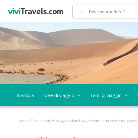
Cerca
Namibia
Idee di viaggio
Temi di viaggio
Home
/
Destinazioni di viaggio
/
Namibia
/
Arrivare e muoversi nel paese