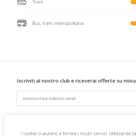
Treni
Bus, tram, metropolitana
Iscriviti al nostro club e riceverai offerte su misu
Email
IT (EUR)
L'IDEA
DESTINAZIONI
TEMI
I cookie ci aiutano a fornire i nostri servizi. Utilizzando ta