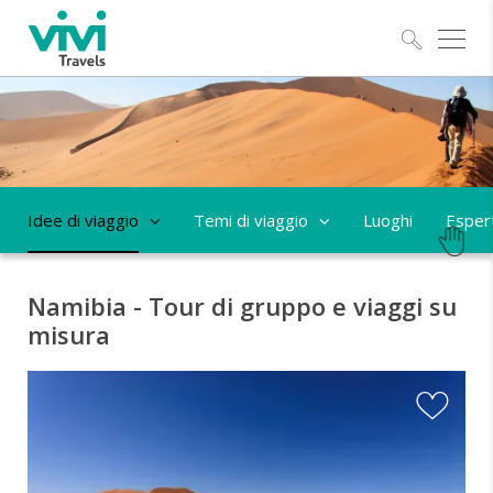
Esplo
Idee di viaggio
Temi di viaggio
Luoghi
Espert
Namibia - Tour di gruppo e viaggi su
misura