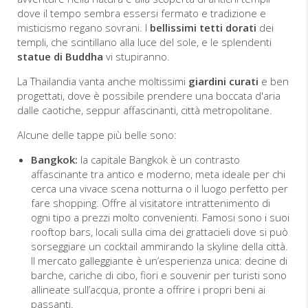
dove il tempo sembra essersi fermato e tradizione e
misticismo regano sovrani. I
bellissimi tetti dorati
dei
templi, che scintillano alla luce del sole, e le splendenti
statue di Buddha
vi stupiranno.
La Thailandia vanta anche moltissimi
giardini curati
e ben
progettati, dove è possibile prendere una boccata d'aria
dalle caotiche, seppur affascinanti, città metropolitane.
Alcune delle tappe più belle sono:
Bangkok:
la capitale Bangkok è un contrasto
affascinante tra antico e moderno, meta ideale per chi
cerca una vivace scena notturna o il luogo perfetto per
fare shopping. Offre al visitatore intrattenimento di
ogni tipo a prezzi molto convenienti. Famosi sono i suoi
rooftop bars, locali sulla cima dei grattacieli dove si può
sorseggiare un cocktail ammirando la skyline della città.
Il mercato galleggiante è un’esperienza unica: decine di
barche, cariche di cibo, fiori e souvenir per turisti sono
allineate sull’acqua, pronte a offrire i propri beni ai
passanti.