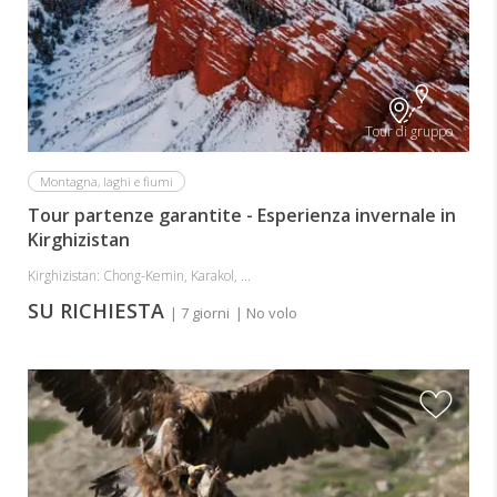
Tour di gruppo
Montagna, laghi e fiumi
Tour partenze garantite - Esperienza invernale in
Kirghizistan
Kirghizistan: Chong-Kemin, Karakol, ...
SU RICHIESTA
| 7 giorni
| No volo