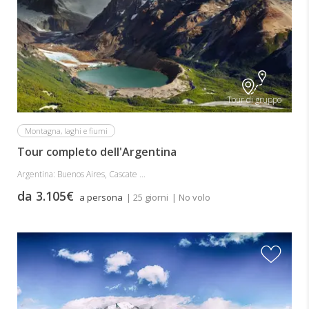
Tour di gruppo
Montagna, laghi e fiumi
Tour completo dell'Argentina
Argentina: Buenos Aires, Cascate ...
da 3.105€
a persona
| 25 giorni
| No volo