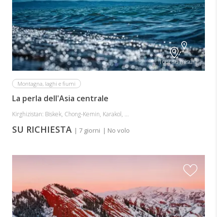
Tour su misura
Montagna, laghi e fiumi
La perla dell'Asia centrale
Kirghizistan: Biskek, Chong-Kemin, Karakol, ...
SU RICHIESTA
| 7 giorni
| No volo