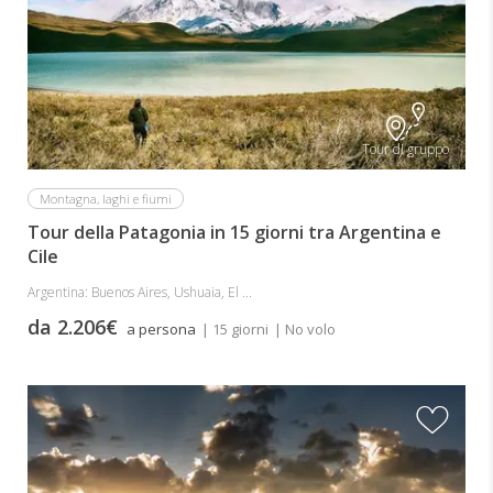
Tour di gruppo
Montagna, laghi e fiumi
Tour della Patagonia in 15 giorni tra Argentina e
Cile
Argentina: Buenos Aires, Ushuaia, El ...
da 2.206€
a persona
| 15 giorni
| No volo