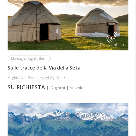
Tour su misura
Montagna, laghi e fiumi
Sulle tracce della Via della Seta
Kirghizistan: Biskek, Kyzyl Oy, Son Kul, ...
SU RICHIESTA
| 12 giorni
| No volo