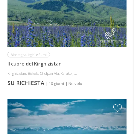
Tour su misura
Montagna, laghi e fiumi
Il cuore del Kirghizistan
Kirghizistan: Biskek, Cholpon Ata, Karakol, ...
SU RICHIESTA
| 10 giorni
| No volo