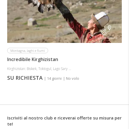
Tour su misura
Montagna, laghi e fiumi
Incredibile Kirghizistan
Kirghizistan: Biskek, Toktogul, Lago Sary ...
SU RICHIESTA
| 14 giorni
| No volo
Iscriviti al nostro club e riceverai offerte su misura per
te!