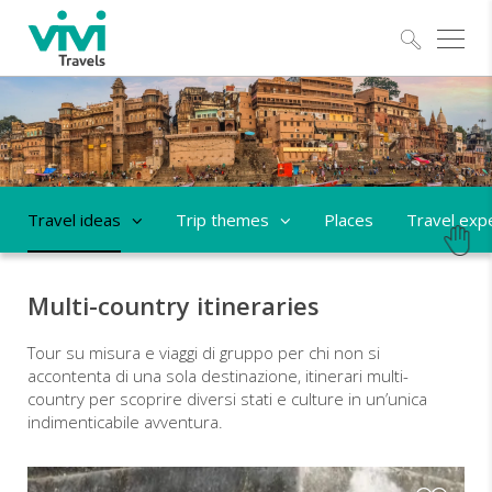
Explo
Travel ideas
Trip themes
Places
Travel exp
Multi-country itineraries
Tour su misura e viaggi di gruppo per chi non si
accontenta di una sola destinazione, itinerari multi-
country per scoprire diversi stati e culture in un’unica
indimenticabile avventura.