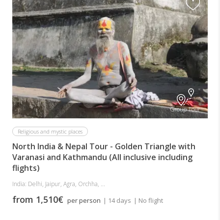
Group Tour
Religious and mystic places
North India & Nepal Tour - Golden Triangle with
Varanasi and Kathmandu (All inclusive including
flights)
India: Delhi, Jaipur, Agra, Orchha, ...
from 1,510€
per person
| 14 days
| No flight