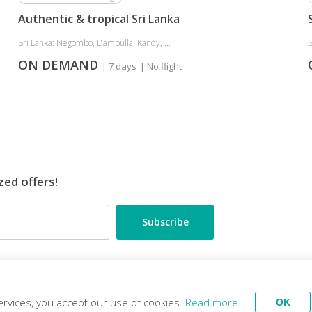
Authentic & tropical Sri Lanka
Sri Lanka: Negombo, Dambulla, Kandy, ...
S
ON DEMAND
| 7 days
| No flight
zed offers!
•••
ES
TRAVEL EXPERTS
ervices, you accept our use of cookies.
Read more.
OK