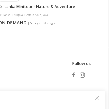
Sri Lanka Minitour - Nature & Adventure
ri Lanka: Kitulgala, Hortain plain, Yala, ...
ON DEMAND
| 5 days
| No flight
Follow us
Become a partner