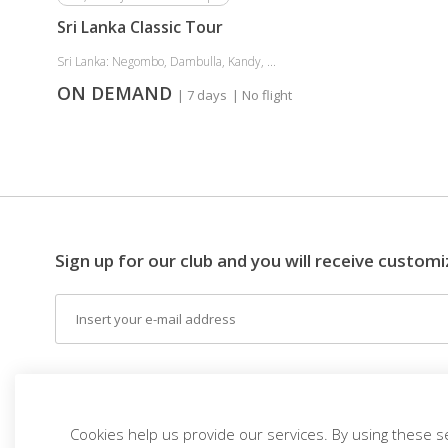
Sri Lanka Classic Tour
Sri Lanka: Negombo, Dambulla, Kandy, ...
ON DEMAND
| 7 days
| No flight
Sign up for our club and you will receive customi
Email
EN (EUR)
THE IDEA
DESTINATIONS
THEM
Cookies help us provide our services. By using these s