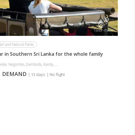
Tailor-made
ari and Natural Parks
r in Southern Sri Lanka for the whole family
Lanka: Negombo, Dambulla, Kandy, ...
 DEMAND
| 13 days
| No flight