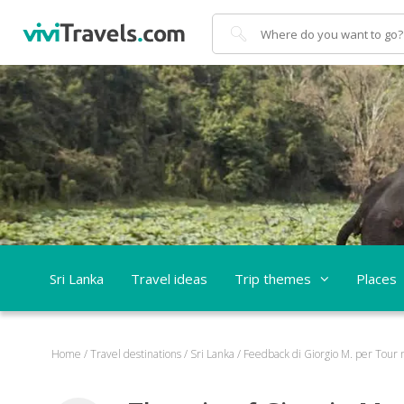
Search
Sri Lanka
Travel ideas
Trip themes
Places
Home
/
Travel destinations
/
Sri Lanka
/
Feedback di Giorgio M. per Tour ne