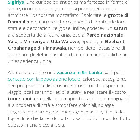
Sigiriya
, una curiosa ed antichissima fortezza in forma di
leone, ricordo di un regno che si perde nei secoli, e
ammirate il panorama mozzafiato. Esplorate le
grotte di
Dambulla
e rimarrete a bocca aperta di fronte alle loro
statue e decorazioni religiose. Infine, godetevi un
safari
alla scoperta della fauna cingalese al
Parco nazionale
Yala
, a
Minneriya
o
Uda Walawe
, oppure, all'
Elephant
Orpahanage di Pinnawala
, non perdete l'occasione di
avvicinare
gli elefanti asiatici: date una mano a pulirli, sarà
un'esperienza unica.
A stupirvi durante una
vacanza in Sri Lanka
sarà poi il
contatto con la popolazione locale
, calorosa, accogliente,
sempre pronta a dispensare sorrisi. I nostri esperti di
viaggio locali saranno lieti di aiutarvi a realizzare il vostro
tour su misura
nella loro magica terra, di accompagnarvi
alla scoperta di città e atmosfere coloniali, spiagge
lunghissime e silenziose, montagne, pianure, fiumi e le
foglie di tè che la rendono famosa in tutto il mondo. Tutto
questo in una piccola isola.