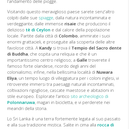
l'andamento delle piogge.
Visitando questo meraviglioso paese sarete senz'altro
colpiti dalle sue
spiagge
, dalla natura incontaminata e
verdeggiante, dalle immense
risaie
che producono il
delizioso
tè di Ceylon
e dal calore della popolazione
locale. Partite dalla città di
Colombo
, ammirate i suoi
enormi grattacieli, e proseguite alla scoperta delle altre
favolose città. A
Kandy
si trova il
Tempio del Sacro dente
di Buddha
, che ospita una reliquia e che è un
importantissimo centro religioso; a
Galle
troverete il
famoso forte olandese, ricordo degli anni del
colonialismo; infine, nella bellissima località di
Nuwara
Eliya
, un tempo luogo di villeggiatura per i coloni inglesi, vi
ritroverete immersi tra paesaggi naturali incontaminati,
coltivazioni rigogliose, cascate maestose e abitazioni in
stile europeo. Esplorate l'antico
sito archeologico di
Polonnaruwa
, magari in bicicletta, e vi perderete nei
meandri della storia.
Lo Sri Lanka è una terra fortemente legata al suo passato
e alla sua tradizione mistica. Salite in cima alla
rocca di