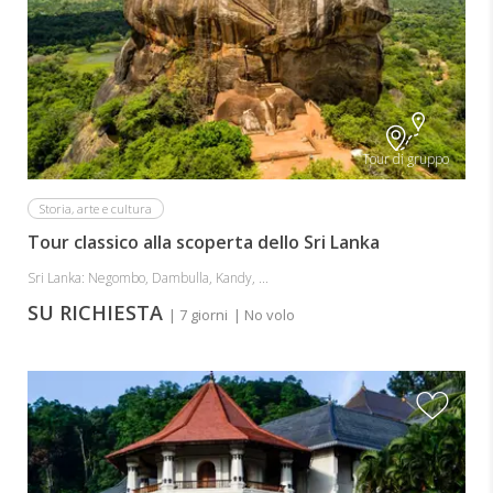
Tour di gruppo
Storia, arte e cultura
Tour classico alla scoperta dello Sri Lanka
Sri Lanka: Negombo, Dambulla, Kandy, ...
SU RICHIESTA
| 7 giorni
| No volo