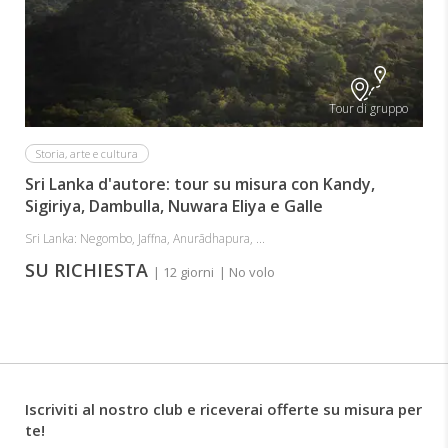
Tour di gruppo
Storia, arte e cultura
Sri Lanka d'autore: tour su misura con Kandy,
Sigiriya, Dambulla, Nuwara Eliya e Galle
Sri Lanka: Negombo, Jaffna, Anurādhapura, ...
SU RICHIESTA
| 12 giorni
| No volo
Iscriviti al nostro club e riceverai offerte su misura per
te!