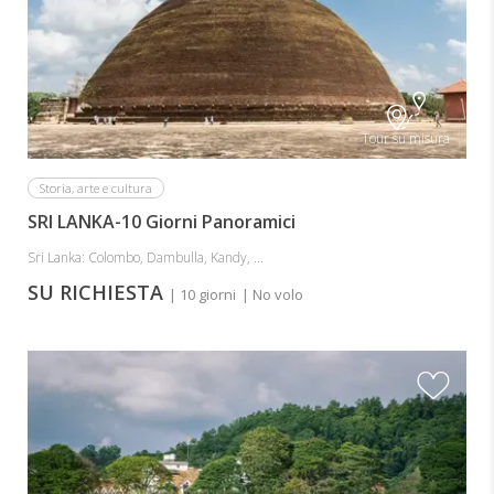
Tour su misura
Storia, arte e cultura
SRI LANKA-10 Giorni Panoramici
Sri Lanka: Colombo, Dambulla, Kandy, ...
SU RICHIESTA
| 10 giorni
| No volo