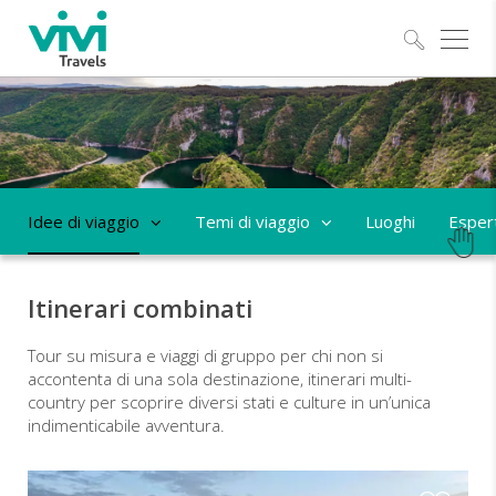
Esplo
Idee di viaggio
Temi di viaggio
Luoghi
Espert
Itinerari combinati
Tour su misura e viaggi di gruppo per chi non si
accontenta di una sola destinazione, itinerari multi-
country per scoprire diversi stati e culture in un’unica
indimenticabile avventura.