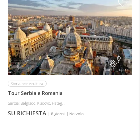
Tour di gruppo
Storia, arte e cultura
Tour Serbia e Romania
Serbia: Belgrado, Kladovo, Hateg, ...
SU RICHIESTA
| 8 giorni
| No volo