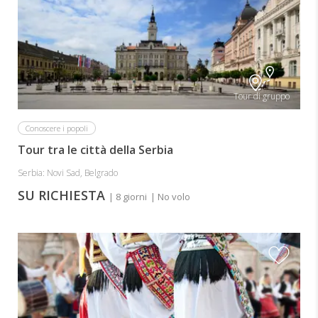
Tour di gruppo
Conoscere i popoli
Tour tra le città della Serbia
Serbia: Novi Sad, Belgrado
SU RICHIESTA
| 8 giorni
| No volo