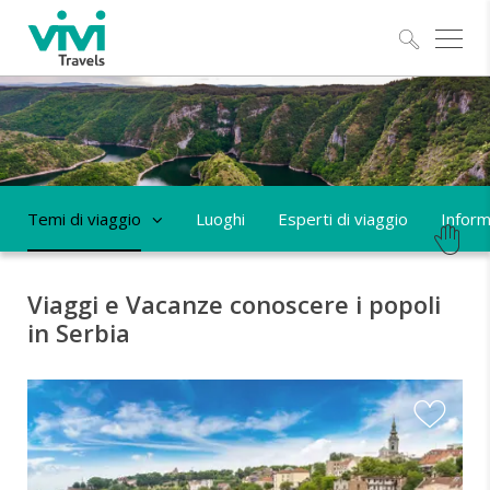
Esplo
Temi di viaggio
Luoghi
Esperti di viaggio
Informa
Viaggi e Vacanze conoscere i popoli
in Serbia