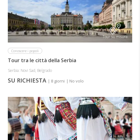
Tour su misura
Conoscere i popoli
Tour tra le città della Serbia
Serbia: Novi Sad, Belgrado
SU RICHIESTA
| 8 giorni
| No volo