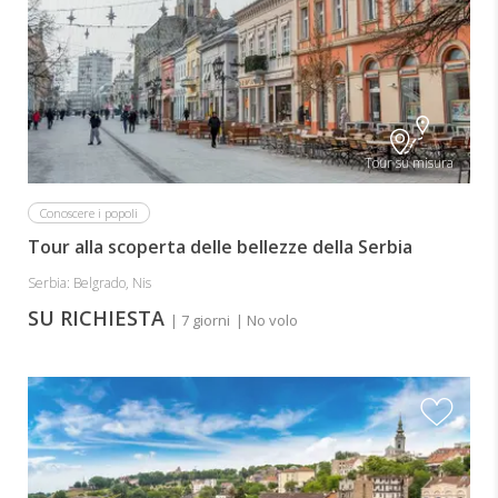
Tour su misura
Conoscere i popoli
Tour alla scoperta delle bellezze della Serbia
Serbia: Belgrado, Nis
SU RICHIESTA
| 7 giorni
| No volo