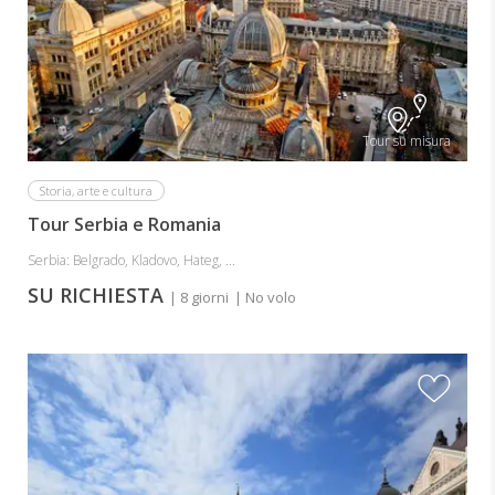
Tour su misura
Storia, arte e cultura
Tour Serbia e Romania
Serbia: Belgrado, Kladovo, Hateg, ...
SU RICHIESTA
| 8 giorni
| No volo