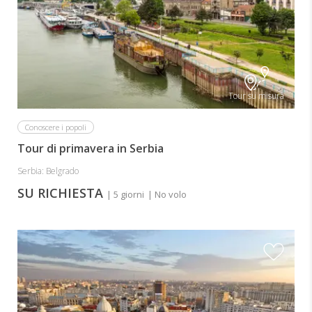
Tour su misura
Conoscere i popoli
Tour di primavera in Serbia
Serbia: Belgrado
SU RICHIESTA
| 5 giorni
| No volo