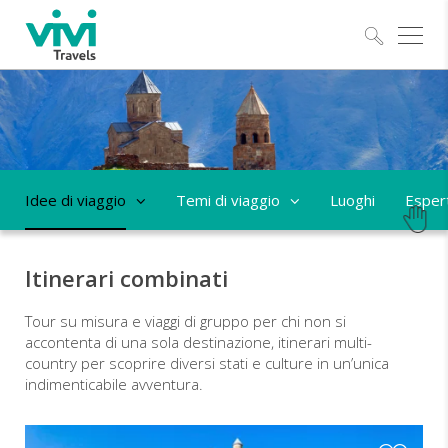
Esplo
Idee di viaggio
Temi di viaggio
Luoghi
Espert
Itinerari combinati
Tour su misura e viaggi di gruppo per chi non si
accontenta di una sola destinazione, itinerari multi-
country per scoprire diversi stati e culture in un’unica
indimenticabile avventura.