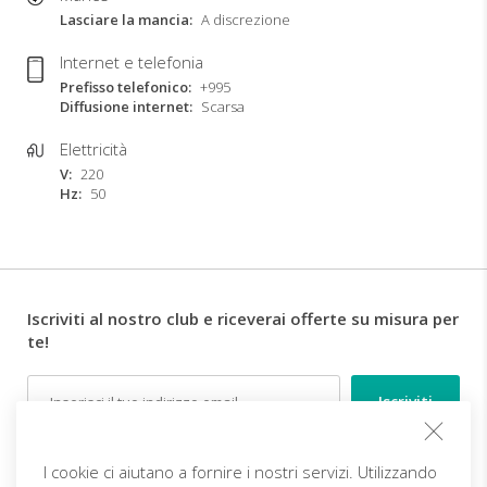
Lasciare la mancia
A discrezione
Internet e telefonia
Prefisso telefonico
+995
Diffusione internet
Scarsa
Elettricità
V
220
Hz
50
Iscriviti al nostro club e riceverai offerte su misura per
te!
Email
Follow us
I cookie ci aiutano a fornire i nostri servizi. Utilizzando