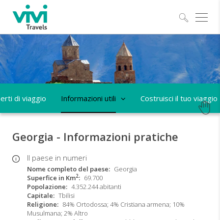
Esplo
erti di viaggio
Informazioni utili
Costruisci il tuo viaggio
Georgia - Informazioni pratiche
Il paese in numeri
Nome completo del paese
Georgia
2
Superfice in Km
69.700
Popolazione
4.352.244 abitanti
Capitale
Tbilisi
Religione
84% Ortodossa; 4% Cristiana armena; 10%
Musulmana; 2% Altro