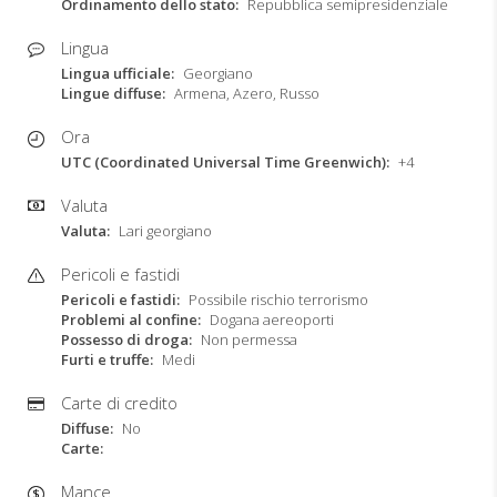
Ordinamento dello stato
Repubblica semipresidenziale
Lingua
Lingua ufficiale
Georgiano
Lingue diffuse
Armena, Azero, Russo
Ora
UTC (Coordinated Universal Time Greenwich)
+4
Valuta
Valuta
Lari georgiano
Pericoli e fastidi
Pericoli e fastidi
Possibile rischio terrorismo
Problemi al confine
Dogana aereoporti
Possesso di droga
Non permessa
Furti e truffe
Medi
Carte di credito
Diffuse
No
Carte
Mance