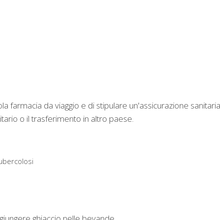
 farmacia da viaggio e di stipulare un'assicurazione sanitari
rio o il trasferimento in altro paese.
Tubercolosi
ggiungere ghiaccio nelle bevande.