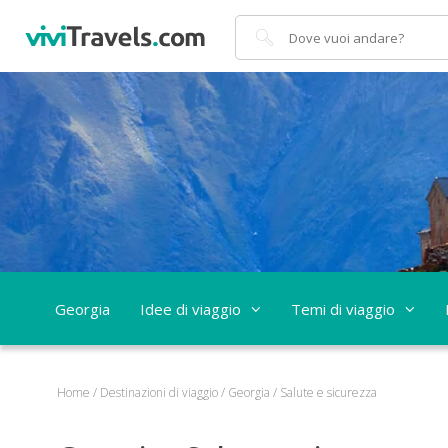
Cerca
Georgia
Idee di viaggio
Temi di viaggio
Home
/
Destinazioni di viaggio
/
Georgia
/
Salute e sicurezza