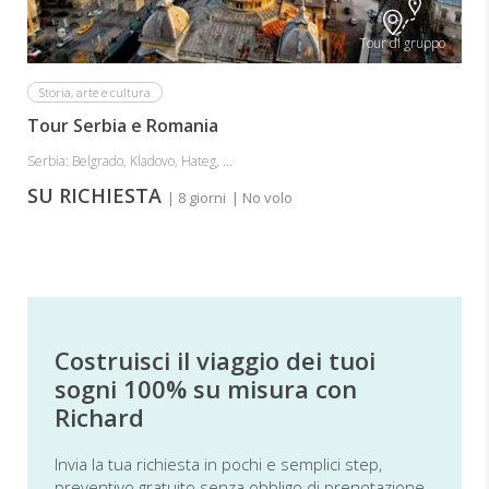
Tour di gruppo
Storia, arte e cultura
Tour Serbia e Romania
Serbia: Belgrado, Kladovo, Hateg, ...
SU RICHIESTA
| 8 giorni
| No volo
Costruisci il viaggio dei tuoi
sogni 100% su misura con
Richard
Invia la tua richiesta in pochi e semplici step,
preventivo gratuito senza obbligo di prenotazione