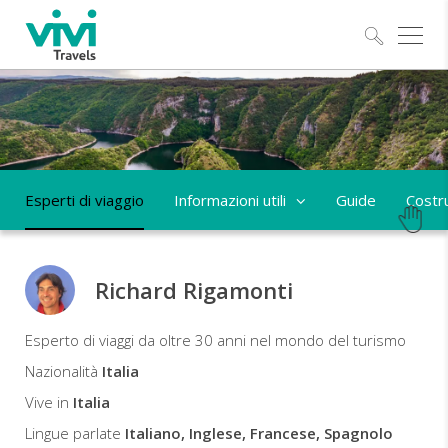
Esplo
Esperti di viaggio
Informazioni utili
Guide
Costru
Richard Rigamonti
Richard
Esperto di viaggi da oltre 30 anni nel mondo del turismo
Esperto
Nazionalità
Italia
di
Vive in
Italia
viaggio
Lingue parlate
Italiano, Inglese, Francese, Spagnolo