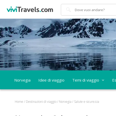
Cerca
Norvegia
Idee di viaggio
Temi di viaggio
Es
Home
/
Destinazioni di viaggio
/
Norvegia
/
Salute e sicurezza