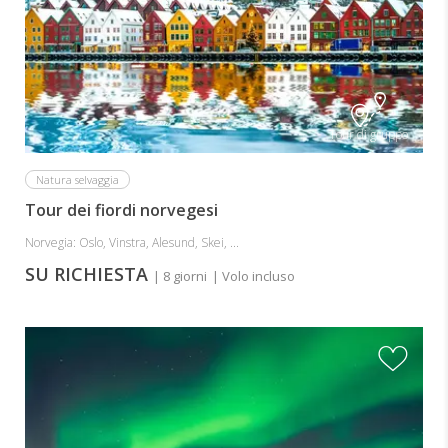
Tour di gruppo
Natura selvaggia
Tour dei fiordi norvegesi
Norvegia: Oslo, Vinstra, Alesund, Skei, ...
SU RICHIESTA
| 8 giorni
| Volo incluso