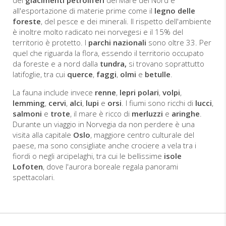
dei
giacimenti petroliferi
del Mare del Nord e
all'esportazione di materie prime come il
legno delle
foreste
, del pesce e dei minerali. Il rispetto dell'ambiente
è inoltre molto radicato nei norvegesi e il 15% del
territorio è protetto. I
parchi nazionali
sono oltre 33. Per
quel che riguarda la flora, essendo il territorio occupato
da foreste e a nord dalla
tundra,
si trovano soprattutto
latifoglie, tra cui
querce
,
faggi
,
olmi
e
betulle
.
La fauna include invece
renne
,
lepri polari
,
volpi
,
lemming
,
cervi
,
alci
,
lupi
e
orsi
. I fiumi sono ricchi di
lucci
,
salmoni
e
trote
, il mare è ricco di
merluzzi
e
aringhe
.
Durante un viaggio in Norvegia da non perdere è una
visita alla capitale
Oslo
, maggiore centro culturale del
paese, ma sono consigliate anche crociere a vela tra i
fiordi o negli arcipelaghi, tra cui le bellissime
isole
Lofoten
, dove l'aurora boreale regala panorami
spettacolari.