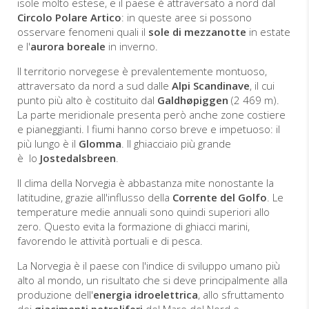
isole molto estese, e il paese è attraversato a nord dal
Circolo Polare Artico
: in queste aree si possono
osservare fenomeni quali il
sole di mezzanotte
in estate
e l'
aurora boreale
in inverno.
Il territorio norvegese è prevalentemente montuoso,
attraversato da nord a sud dalle
Alpi Scandinave
, il cui
punto più alto è costituito dal
Galdhøpiggen
(2 469 m).
La parte meridionale presenta però anche zone costiere
e pianeggianti. I fiumi hanno corso breve e impetuoso: il
più lungo è il
Glomma
. Il ghiacciaio più grande
è lo
Jostedalsbreen
.
Il clima della Norvegia è abbastanza mite nonostante la
latitudine, grazie all'influsso della
Corrente del Golfo
. Le
temperature medie annuali sono quindi superiori allo
zero. Questo evita la formazione di ghiacci marini,
favorendo le attività portuali e di pesca.
La Norvegia è il paese con l'indice di sviluppo umano più
alto al mondo, un risultato che si deve principalmente alla
produzione dell'
energia idroelettrica
, allo sfruttamento