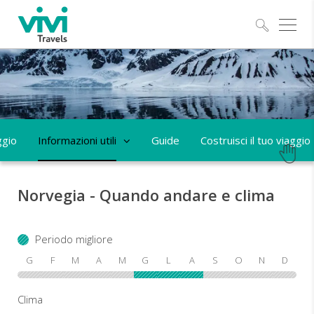
Esplo
ggio
Informazioni utili
Guide
Costruisci il tuo viaggio
Norvegia - Quando andare e clima
Periodo migliore
G
F
M
A
M
G
L
A
S
O
N
D
Clima