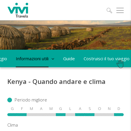
Esplo
ggio
Informazioni utili
Guide
Costruisci il tuo viaggio
Kenya - Quando andare e clima
Periodo migliore
G
F
M
A
M
G
L
A
S
O
N
D
Clima