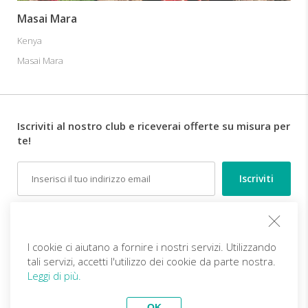
Masai Mara
Kenya
Masai Mara
Iscriviti al nostro club e riceverai offerte su misura per
te!
Email
Follow us
I cookie ci aiutano a fornire i nostri servizi. Utilizzando
tali servizi, accetti l'utilizzo dei cookie da parte nostra.
IT (EUR)
Diventa partner
Leggi di più.
Viaggi Top
vivitravels.com a brand of
Kframe Interactive S.A.
Tour dell’Ovest del
Estensione mare Samui
OK