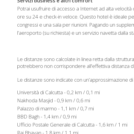
Servizi business e altri comfort
Potrai usufruire di accesso a Internet ad alta veloci
ore su 24 e check-in veloce. Questo hotel è ideale per
congressi e una sala per riunioni. Pagando un supplem
l'aeroporto (su richiesta) e un servizio navetta dalla s
Le distanze sono calcolate in linea retta dalla struttura
potrebbero non corrispondere all'effettiva distanza 
Le distanze sono indicate con un'approssimazione di 0
Università di Calcutta - 0,2 km / 0,1 mi
Nakhoda Masjid - 0,9 km / 0,6 mi
Palazzo di marmo - 1,1 km / 0,7 mi
BBD Bagh - 1,4 km / 0,9 mi
Ufficio Postale Generale di Calcutta - 1,6 km / 1 mi
Raj Bhavan - 1,8 km / 1,1 mi