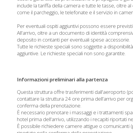
include la tariffa della camera e tutte le tasse, oltre a
come il parcheggio, le telefonate e il servizio in camer
Per eventuali ospiti aggiuntivi possono essere previsti s
All'arrivo, oltre a un documento di identità comprensiv
deposito in contanti per eventuali spese accessorie.
Tutte le richieste speciali sono soggette a disponibi
aggiuntive. Le richieste speciali non sono garantite.
Informazioni preliminari alla partenza
Questa struttura offre trasferimenti dall'aeroporto (p
contattare la struttura 24 ore prima dell'arrivo per organ
conferma della prenotazione.
È necessario prenotare i massaggi e i trattamenti spa
hotel prima dell'arrivo, utilizzando i recapiti riportati
È possibile richiedere camere attigue o comunicanti (p
riportato nella conferma della prenotazione.