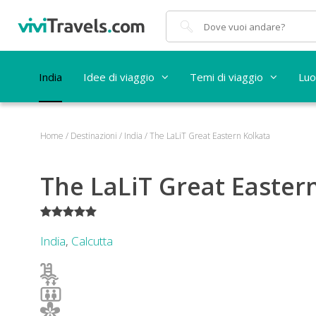
Cerca
India
Idee di viaggio
Temi di viaggio
Luo
Home
/
Destinazioni
/
India
/
The LaLiT Great Eastern Kolkata
The LaLiT Great Easter
*****
India
,
Calcutta