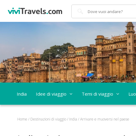
Cerca
India
Idee di viaggio
Temi di viaggio
Luo
Home
/
Destinazioni di viaggio
/
India
/
Arrivare e muoversi nel paese