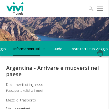
Esplo
ggio
Informazioni utili
Guide
Costruisci il tuo viaggio
Argentina - Arrivare e muoversi nel
paese
Documenti di ingresso
Passaporto validità 3 mesi
Mezzi di trasporto
Aeroplani