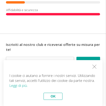
Iscriviti al nostro club e riceverai offerte su misura per
te!
Email
I cookie ci aiutano a fornire i nostri servizi. Utilizzando
Follow us
tali servizi, accetti l'utilizzo dei cookie da parte nostra.
Leggi di più.
IT (EUR)
Diventa partner
OK
Viaggi Top
vivitravels.com a brand of
Kframe Interactive S.A.