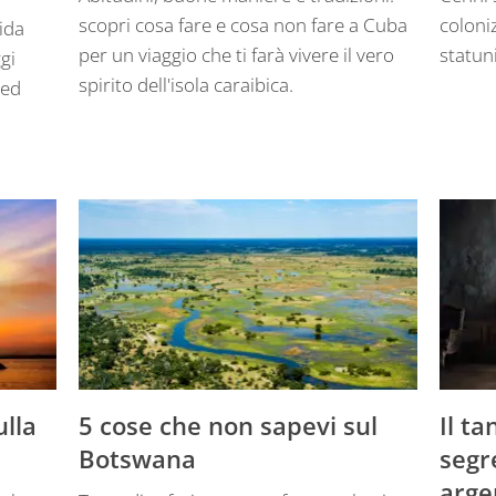
scopri cosa fare e cosa non fare a Cuba
coloni
dida
per un viaggio che ti farà vivere il vero
statun
gi
spirito dell'isola caraibica.
 ed
ulla
5 cose che non sapevi sul
Il ta
Botswana
segr
arge