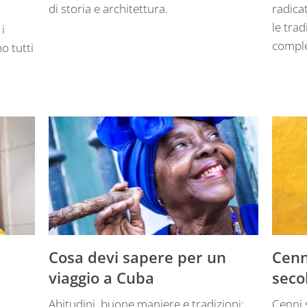
di storia e architettura.
radicat
le tra
i
compl
no tutti
Cosa devi sapere per un
Cenn
viaggio a Cuba
secol
Abitudini, buone maniere e tradizioni:
Cenni 