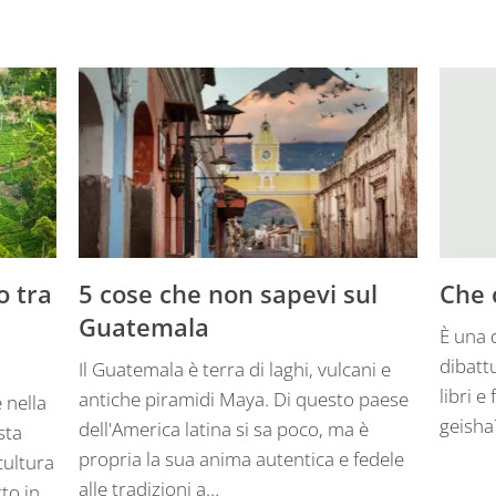
o tra
5 cose che non sapevi sul
Che 
Guatemala
È una 
dibatt
Il Guatemala è terra di laghi, vulcani e
libri e
antiche piramidi Maya. Di questo paese
 nella
geisha
dell'America latina si sa poco, ma è
sta
propria la sua anima autentica e fedele
cultura
alle tradizioni a…
to in