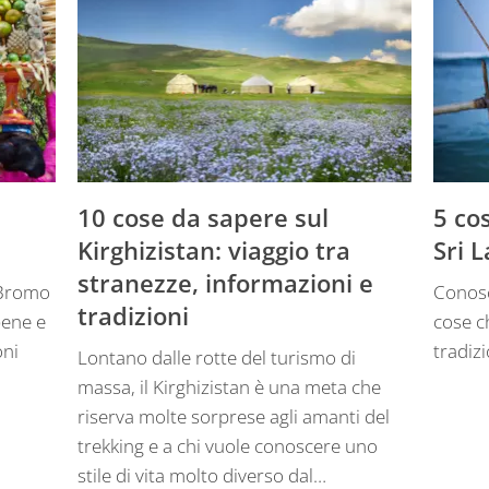
10 cose da sapere sul
5 co
Kirghizistan: viaggio tra
Sri 
stranezze, informazioni e
 Bromo
Conosc
tradizioni
bene e
cose c
oni
tradizi
Lontano dalle rotte del turismo di
massa, il Kirghizistan è una meta che
riserva molte sorprese agli amanti del
trekking e a chi vuole conoscere uno
stile di vita molto diverso dal…