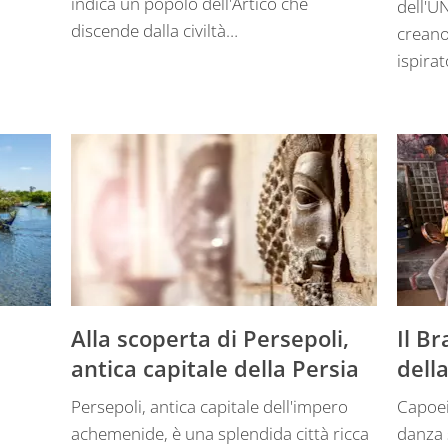
indica un popolo dell'Artico che
dell'U
discende dalla civiltà…
creano
ispirat
Alla scoperta di Persepoli,
Il Br
antica capitale della Persia
dell
Persepoli, antica capitale dell'impero
Capoei
achemenide, è una splendida città ricca
danza