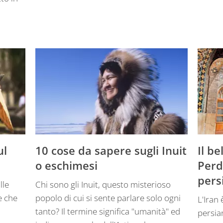
ul
10 cose da sapere sugli Inuit
Il be
o eschimesi
Perde
pers
lle
Chi sono gli Inuit, questo misterioso
e che
popolo di cui si sente parlare solo ogni
L'Iran 
tanto? Il termine significa "umanità" ed
persia