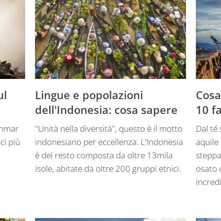
ul
Lingue e popolazioni
Cosa
dell'Indonesia: cosa sapere
10 fa
yanmar
"Unità nella diversità", questo è il motto
Dal té 
ci più
indonesiano per eccellenza. L'Indonesia
aquile
è del resto composta da oltre 13mila
steppa
isole, abitate da oltre 200 gruppi etnici.
osato 
incredi