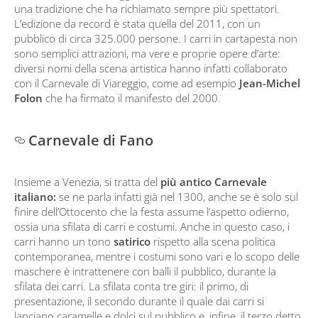
una tradizione che ha richiamato sempre più spettatori.
L’edizione da record è stata quella del 2011, con un
pubblico di circa 325.000 persone. I carri in cartapesta non
sono semplici attrazioni, ma vere e proprie opere d’arte:
diversi nomi della scena artistica hanno infatti collaborato
con il Carnevale di Viareggio, come ad esempio
Jean-Michel
Folon
che ha firmato il manifesto del 2000.
Carnevale di Fano
Insieme a Venezia, si tratta del
più antico Carnevale
italiano:
se ne parla infatti già nel 1300, anche se è solo sul
finire dell’Ottocento che la festa assume l’aspetto odierno,
ossia una sfilata di carri e costumi. Anche in questo caso, i
carri hanno un tono
satirico
rispetto alla scena politica
contemporanea, mentre i costumi sono vari e lo scopo delle
maschere è intrattenere con balli il pubblico, durante la
sfilata dei carri. La sfilata conta tre giri: il primo, di
presentazione, il secondo durante il quale dai carri si
lanciano caramelle e dolci sul pubblico e, infine, il terzo detto