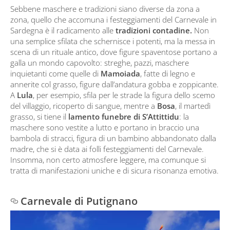
Sebbene maschere e tradizioni siano diverse da zona a
zona, quello che accomuna i festeggiamenti del Carnevale in
Sardegna è il radicamento alle
tradizioni contadine.
Non
una semplice sfilata che schernisce i potenti, ma la messa in
scena di un rituale antico, dove figure spaventose portano a
galla un mondo capovolto: streghe, pazzi, maschere
inquietanti come quelle di
Mamoiada
, fatte di legno e
annerite col grasso, figure dall’andatura gobba e zoppicante.
A
Lula
, per esempio, sfila per le strade la figura dello scemo
del villaggio, ricoperto di sangue, mentre a
Bosa
, il martedì
grasso, si tiene il
lamento funebre di S’Attittidu
: la
maschere sono vestite a lutto e portano in braccio una
bambola di stracci, figura di un bambino abbandonato dalla
madre, che si è data ai folli festeggiamenti del Carnevale.
Insomma, non certo atmosfere leggere, ma comunque si
tratta di manifestazioni uniche e di sicura risonanza emotiva.
Carnevale di Putignano