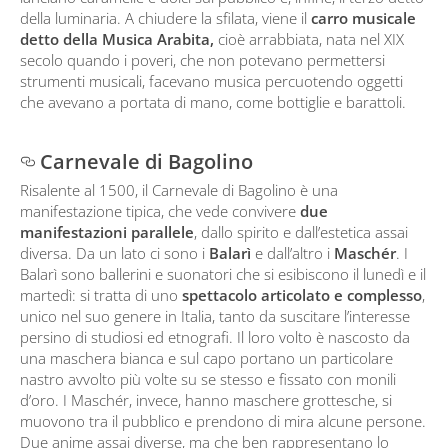
della luminaria. A chiudere la sfilata, viene il
carro musicale
detto della Musica Arabita,
cioè arrabbiata, nata nel XIX
secolo quando i poveri, che non potevano permettersi
strumenti musicali, facevano musica percuotendo oggetti
che avevano a portata di mano, come bottiglie e barattoli.
Carnevale di Bagolino
Risalente al 1500, il Carnevale di Bagolino è una
manifestazione tipica, che vede convivere
due
manifestazioni parallele
, dallo spirito e dall’estetica assai
diversa. Da un lato ci sono i
Balarì
e dall’altro i
Maschér
. I
Balarì sono ballerini e suonatori che si esibiscono il lunedì e il
martedì: si tratta di uno
spettacolo articolato e complesso
,
unico nel suo genere in Italia, tanto da suscitare l’interesse
persino di studiosi ed etnografi. Il loro volto è nascosto da
una maschera bianca e sul capo portano un particolare
nastro avvolto più volte su se stesso e fissato con monili
d’oro. I Maschér, invece, hanno maschere grottesche, si
muovono tra il pubblico e prendono di mira alcune persone.
Due anime assai diverse, ma che ben rappresentano lo