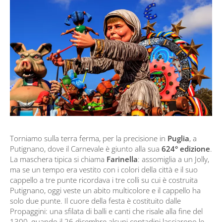
Torniamo sulla terra ferma, per la precisione in
Puglia
, a
Putignano, dove il Carnevale è giunto alla sua
624° edizione
.
La maschera tipica si chiama
Farinella
: assomiglia a un Jolly,
ma se un tempo era vestito con i colori della città e il suo
cappello a tre punte ricordava i tre colli su cui è costruita
Putignano, oggi veste un abito multicolore e il cappello ha
solo due punte. Il cuore della festa è costituito dalle
Propaggini: una sfilata di balli e canti che risale alla fine del
1300, quando il 26 dicembre alcuni contadini lasciarono le