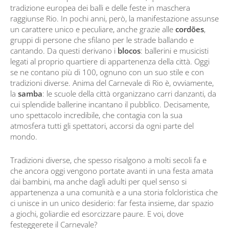
tradizione europea dei balli e delle feste in maschera
raggiunse Rio. In pochi anni, però, la manifestazione assunse
un carattere unico e peculiare, anche grazie alle
cordões
,
gruppi di persone che sfilano per le strade ballando e
cantando. Da questi derivano i
blocos
: ballerini e musicisti
legati al proprio quartiere di appartenenza della città. Oggi
se ne contano più di 100, ognuno con un suo stile e con
tradizioni diverse. Anima del Carnevale di Rio è, ovviamente,
la
samba
: le scuole della città organizzano carri danzanti, da
cui splendide ballerine incantano il pubblico. Decisamente,
uno spettacolo incredibile, che contagia con la sua
atmosfera tutti gli spettatori, accorsi da ogni parte del
mondo.
Tradizioni diverse, che spesso risalgono a molti secoli fa e
che ancora oggi vengono portate avanti in una festa amata
dai bambini, ma anche dagli adulti per quel senso si
appartenenza a una comunità e a una storia folcloristica che
ci unisce in un unico desiderio: far festa insieme, dar spazio
a giochi, goliardie ed esorcizzare paure. E voi, dove
festeggerete il Carnevale?