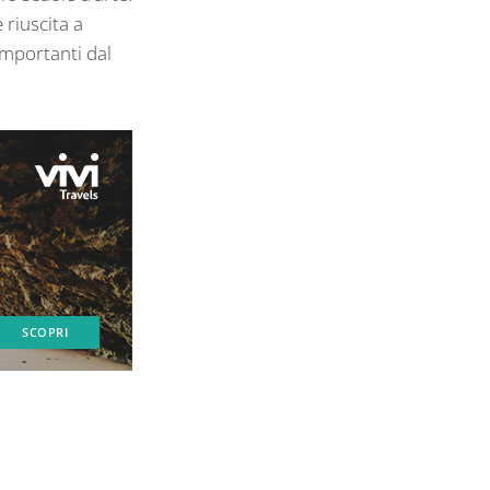
 riuscita a
importanti dal
SCOPRI