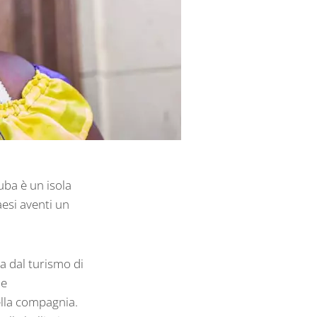
Cuba è un isola
aesi aventi un
a dal turismo di
he
bella compagnia.