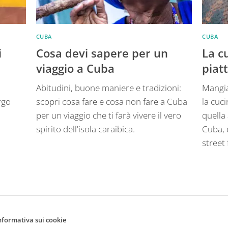
CUBA
CUBA
i
Cosa devi sapere per un
La c
viaggio a Cuba
piatt
Abitudini, buone maniere e tradizioni:
Mangia
rgo
scopri cosa fare e cosa non fare a Cuba
la cuc
per un viaggio che ti farà vivere il vero
quella 
spirito dell'isola caraibica.
Cuba, d
street
nformativa sui cookie