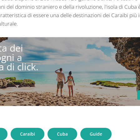
ni del dominio straniero e della rivoluzione, l'isola di Cuba è
atteristica di essere una delle destinazioni dei Caraibi più 
ulturale.
a dei
ogni a
 di click.
Caraibi
Cuba
Guide