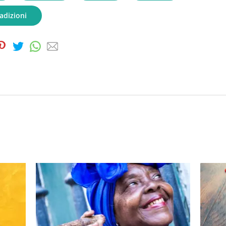
radizioni
ook
interest
Twitter
Whatsapp
Email