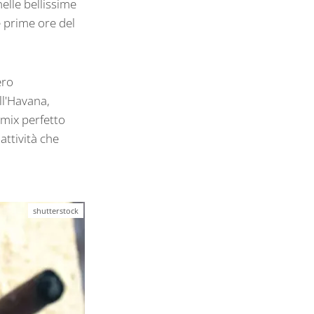
elle bellissime
e prime ore del
ero
ll'Havana,
 mix perfetto
attività che
shutterstock