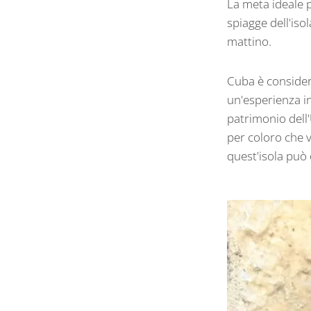
La meta ideale p
spiagge dell'iso
mattino.
Cuba è considera
un'esperienza in
patrimonio dell'
per coloro che v
quest'isola può o