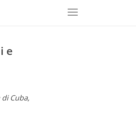
i e
a di Cuba,