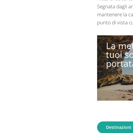
Segnata dagli an
mantenere la car
punto di vista c
La met
tuoi s
portata
Destinazioni