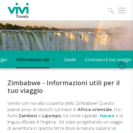
Esplo
ggio
Informazioni utili
Guide
Costruisci il tuo viaggio
Zimbabwe - Informazioni utili per il
tuo viaggio
Venite con noi alla scoperta dello Zimbabwe! Questo
paese privo di sbocchi sul mare in
Africa orientale
, tra i
fiumi
Zambesi
e
Lipompo
, ha come capitale
Harare
e la
lingua ufficiale è l'inglese. Se state progettando un viaggio
di avventura in questa terra dove la natura supera sè