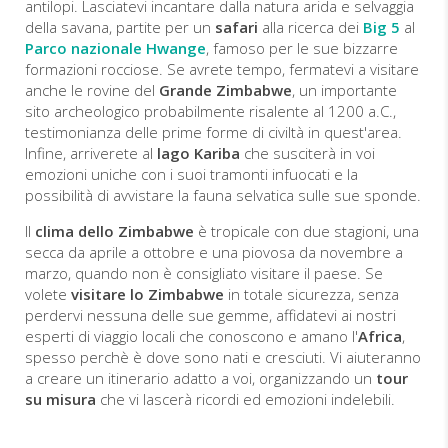
antilopi. Lasciatevi incantare dalla natura arida e selvaggia
della savana, partite per un
safari
alla ricerca dei
Big 5
al
Parco nazionale Hwange
, famoso per le sue bizzarre
formazioni rocciose. Se avrete tempo, fermatevi a visitare
anche le rovine del
Grande Zimbabwe
, un importante
sito archeologico probabilmente risalente al 1200 a.C.,
testimonianza delle prime forme di civiltà in quest'area.
Infine, arriverete al
lago Kariba
che susciterà in voi
emozioni uniche con i suoi tramonti infuocati e la
possibilità di avvistare la fauna selvatica sulle sue sponde.
Il
clima dello Zimbabwe
è tropicale con due stagioni, una
secca da aprile a ottobre e una piovosa da novembre a
marzo, quando non è consigliato visitare il paese. Se
volete
visitare lo Zimbabwe
in totale sicurezza, senza
perdervi nessuna delle sue gemme, affidatevi ai nostri
esperti di viaggio locali che conoscono e amano l'
Africa
,
spesso perchè è dove sono nati e cresciuti. Vi aiuteranno
a creare un itinerario adatto a voi, organizzando un
tour
su misura
che vi lascerà ricordi ed emozioni indelebili.