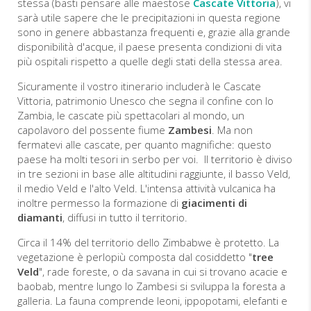
stessa (basti pensare alle maestose
Cascate Vittoria
), vi
sarà utile sapere che le precipitazioni in questa regione
sono in genere abbastanza frequenti e, grazie alla grande
disponibilità d'acque, il paese presenta condizioni di vita
più ospitali rispetto a quelle degli stati della stessa area.
Sicuramente il vostro itinerario includerà le Cascate
Vittoria, patrimonio Unesco che segna il confine con lo
Zambia, le cascate più spettacolari al mondo, un
capolavoro del possente fiume
Zambesi
. Ma non
fermatevi alle cascate, per quanto magnifiche: questo
paese ha molti tesori in serbo per voi. Il territorio è diviso
in tre sezioni in base alle altitudini raggiunte, il basso Veld,
il medio Veld e l'alto Veld. L'intensa attività vulcanica ha
inoltre permesso la formazione di
giacimenti di
diamanti
, diffusi in tutto il territorio.
Circa il 14% del territorio dello Zimbabwe è protetto. La
vegetazione è perlopiù composta dal cosiddetto "
tree
Veld
", rade foreste, o da savana in cui si trovano acacie e
baobab, mentre lungo lo Zambesi si sviluppa la foresta a
galleria. La fauna comprende leoni, ippopotami, elefanti e