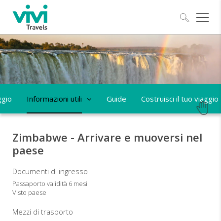
Esplo
ggio
Informazioni utili
Guide
Costruisci il tuo viaggio
Zimbabwe - Arrivare e muoversi nel
paese
Documenti di ingresso
Passaporto validità 6 mesi
Visto paese
Mezzi di trasporto