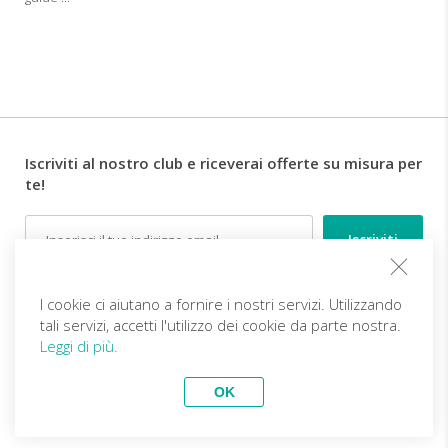
Iscriviti al nostro club e riceverai offerte su misura per
te!
Email
Follow us
I cookie ci aiutano a fornire i nostri servizi. Utilizzando
tali servizi, accetti l'utilizzo dei cookie da parte nostra.
Leggi di più.
IT (EUR)
Diventa partner
OK
Viaggi Top
vivitravels.com a brand of
Kframe Interactive S.A.
INDIA-Festa dei Colori e
Tour del Kerala - Il Paese di
Pasqua 20-29 Marzo 2027
Dio