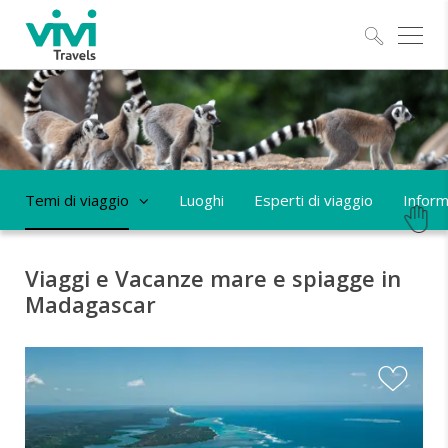
Esplo
Temi di viaggio
Luoghi
Esperti di viaggio
Informa
Viaggi e Vacanze mare e spiagge in
Madagascar