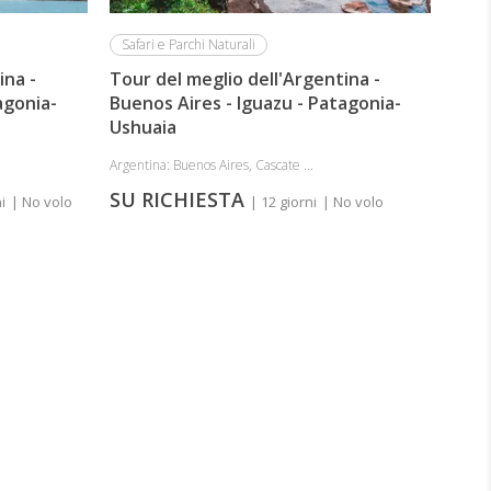
Safari e Parchi Naturali
ina -
Tour del meglio dell'Argentina -
agonia-
Buenos Aires - Iguazu - Patagonia-
Ushuaia
Argentina: Buenos Aires, Cascate ...
SU RICHIESTA
i
| No volo
| 12 giorni
| No volo