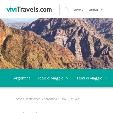
Cerca
Argentina
Idee di viaggio
Temi di viaggio
Home
/
Destinazioni
/
Argentina
/
Città
/
Ushuaia