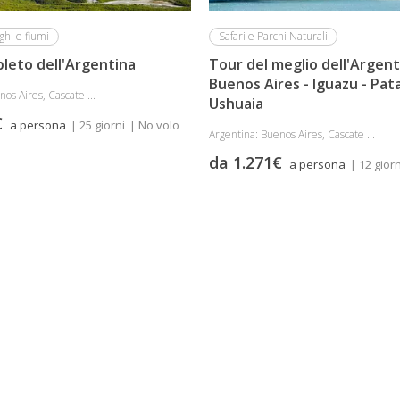
ghi e fiumi
Safari e Parchi Naturali
leto dell'Argentina
Tour del meglio dell'Argent
Buenos Aires - Iguazu - Pat
os Aires, Cascate ...
Ushuaia
€
a persona
| 25 giorni
| No volo
Argentina: Buenos Aires, Cascate ...
da 1.271€
a persona
| 12 giorn