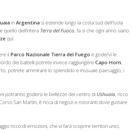
uaia
in
Argentina
si estende lungo la costa sud dell’Isola
e quello dell’intera
Terra del Fuoco
, fa si che ogni anno siano
nze
qui.
re il
Parco Nazionale Tierra del Fuego
e godervi le
 bordo dei battelli potrete invece raggiungere
Capo Horn
,
rto, potrete ammirare lo splendido e inusuale paesaggio, i
ni potranno godersi le bellezze del
centro di
Ushuaia
, ricco
, Corso San Martin, è ricca di negozi e ristoranti dove gustare
ggio ricco di emozioni, che vi farà scoprire territori unici,