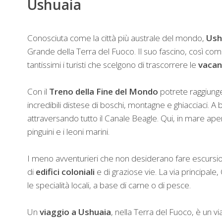
Ushuaia
Conosciuta come la città più australe del mondo,
Ush
Grande della Terra del Fuoco. Il suo fascino, così com
tantissimi i turisti che scelgono di trascorrere le
vaca
Con il
Treno della Fine del Mondo
potrete raggiunge
incredibili distese di boschi, montagne e ghiacciaci. A
attraversando tutto il Canale Beagle. Qui, in mare ape
pinguini e i leoni marini.
I meno avventurieri che non desiderano fare escursio
di
edifici coloniali
e di graziose vie. La via principale
le specialità locali, a base di carne o di pesce.
Un
viaggio a Ushuaia
, nella Terra del Fuoco, è un via