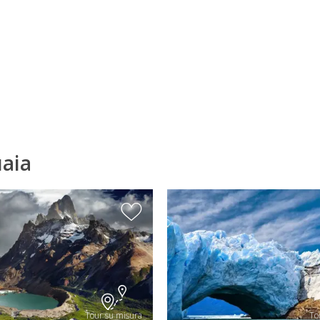
uaia
Tour su misura
To