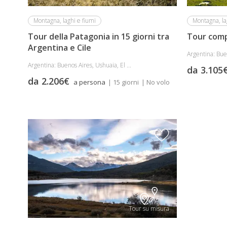
Montagna, laghi e fiumi
Montagna, la
Tour della Patagonia in 15 giorni tra
Tour comp
Argentina e Cile
Argentina: Buen
Argentina: Buenos Aires, Ushuaia, El ...
da 3.105
da 2.206€
a persona
| 15 giorni
| No volo
Tour su misura