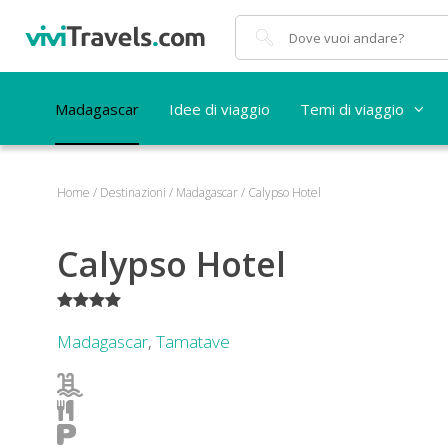
Cerca
Madagascar
Idee di viaggio
Temi di viaggio
Home
/
Destinazioni
/
Madagascar
/
Calypso Hotel
Calypso Hotel
****
Madagascar
,
Tamatave