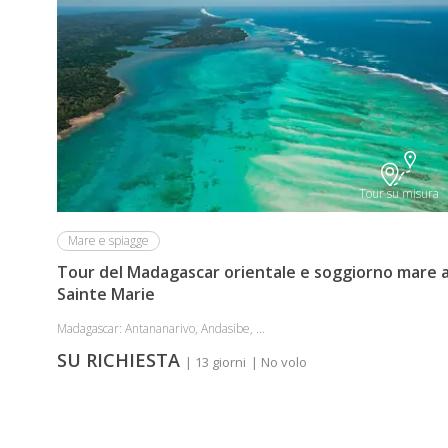
Tour su misura
Mare e spiagge
Tour del Madagascar orientale e soggiorno mare 
Sainte Marie
Madagascar: Antananarivo, Andasibe, ...
SU RICHIESTA
| 13 giorni
| No volo