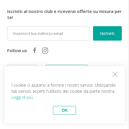
Iscriviti al nostro club e riceverai offerte su misura per
te!
Email
Follow us
IT (EUR)
Diventa partner
Viaggi Top
I cookie ci aiutano a fornire i nostri servizi. Utilizzando
vivitravels.com a brand of
Kframe Interactive S.A.
Tour del Kerala - Il Paese di
Tour partenze garantite -
tali servizi, accetti l'utilizzo dei cookie da parte nostra.
Dio
Esperienza invernale in
Leggi di più.
Estensione mare Samui
Kirghizistan
Dai Palazzi alle Montagne -
Classico con minitour del
Mysore, Ooty e Wayanad
Nord e mare
OK
Tour dell'Irlanda e Belfast
Tour della Bulgaria in
Il Vietnam del sud
mountain bike tra i monti
Rodopi, Pirin e Rila
Tour del nord del Madagascar