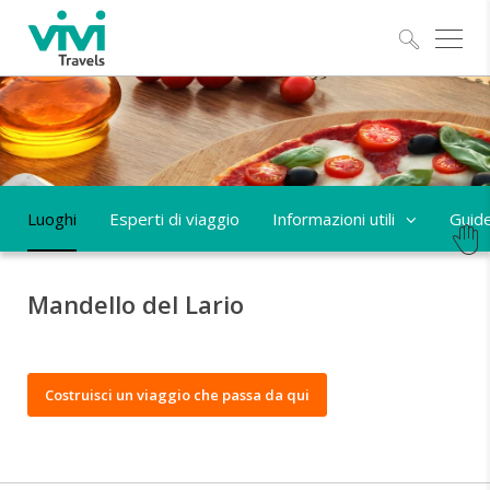
Esplo
Luoghi
Esperti di viaggio
Informazioni utili
Guid
Mandello del Lario
Costruisci un viaggio che passa da qui