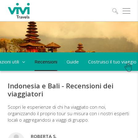
Esplo
ioni utili
Recensioni
Guide
Costruisci il tuo viaggio
Indonesia e Bali - Recensioni dei
viaggiatori
Scopri le esperienze di chi ha viaggiato con noi,
organizzando il proprio tour su misura con i nostri esperti
locali o aggregandosi a viaggi di gruppo.
ROBERTA S.