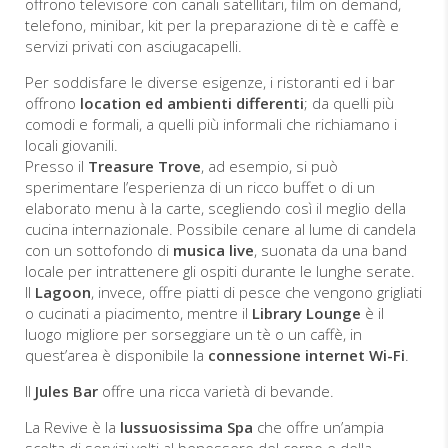
offrono televisore con canali satellitari, film on demand,
telefono, minibar, kit per la preparazione di tè e caffè e
servizi privati con asciugacapelli.
Per soddisfare le diverse esigenze, i ristoranti ed i bar
offrono
location ed ambienti differenti
; da quelli più
comodi e formali, a quelli più informali che richiamano i
locali giovanili.
Presso il
Treasure Trove
, ad esempio, si può
sperimentare l’esperienza di un ricco buffet o di un
elaborato menu à la carte, scegliendo così il meglio della
cucina internazionale. Possibile cenare al lume di candela
con un sottofondo di
musica live
, suonata da una band
locale per intrattenere gli ospiti durante le lunghe serate.
Il
Lagoon
, invece, offre piatti di pesce che vengono grigliati
o cucinati a piacimento, mentre il
Library Lounge
è il
luogo migliore per sorseggiare un tè o un caffè, in
quest’area è disponibile la
connessione internet Wi-Fi
.
Il
Jules Bar
offre una ricca varietà di bevande.
La Revive è la
lussuosissima Spa
che offre un’ampia