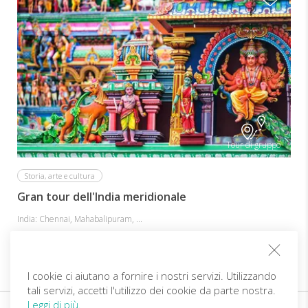
Tour di gruppo
Storia, arte e cultura
Gran tour dell'India meridionale
India: Chennai, Mahabalipuram, ...
da 1.915€
a persona
| 13 giorni
| No volo
I cookie ci aiutano a fornire i nostri servizi. Utilizzando
tali servizi, accetti l'utilizzo dei cookie da parte nostra.
Leggi di più.