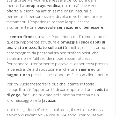
scelta di servizi volti al benessere del corpo e della
mente. La
terapia ayurvedica
, un “must” che viene
offerto ai clienti, ha antichissime origini naturali e
permette di personalizzare di volta in volta medicine e
trattamenti. L’esperienza presso la spa lascerà
sicuramente una
piacevole sensazione di benessere
.
Il centro fitness
, invece, è posizionato all’ultimo piano di
questa imponente struttura e
omaggia i suoi ospiti di
una vista mozzafiato sulla città
; inoltre, essi saranno
accompagnati da personal trainer professionisti che li
aiuteranno nell’utilizzo dei modernissimi attrezzi.
Per rendere ulteriormente piacevole l’esperienza presso
la palestra, c’è a disposizione anche una
sauna
ed un
bagno turco
per rilassarsi dopo un faticoso allenamento.
Per chi vuole trascorrere qualche istante in totale
tranquillità, c’è l’opportunità di partecipare ad una
seduta
di yoga,
fare una nuotata nella piscina esterna o un
idromassaggio nella
Jacuzzi
.
Inoltre, la galleria d’arte, la biblioteca, il centro business,
servizio di reception 24 ore su 24 sono ulteriori servizi