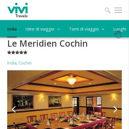
Esplo
India
Idee di viaggio
Temi di viaggio
Luoghi
Le Meridien Cochin
*****
India
,
Cochin