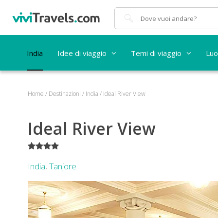
Cerca
India
Idee di viaggio
Temi di viaggio
Luo
Home
/
Destinazioni
/
India
/
Ideal River View
Ideal River View
****
India
,
Tanjore