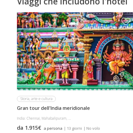
Viaggi che includono l'hotel
Tour di gruppo
Storia, arte e cultura
Gran tour dell'India meridionale
India: Chennai, Mahabalipuram, ...
da 1.915€
a persona
| 13 giorni
| No volo