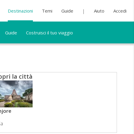
Destinazioni
Temi
Guide
Aiuto
Accedi
Guide
Costruisci il tuo viaggio
opri la città
njore
ia