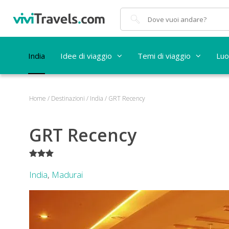
Cerca
India
Idee di viaggio
Temi di viaggio
Luo
Home
/
Destinazioni
/
India
/
GRT Recency
GRT Recency
***
India
,
Madurai