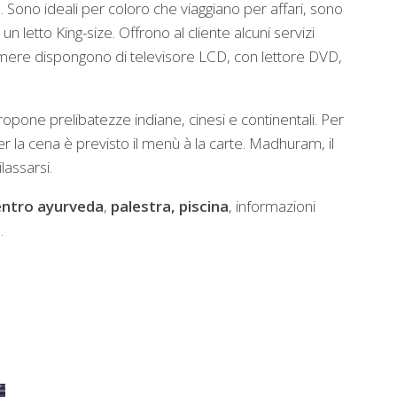
e
. Sono ideali per coloro che viaggiano per affari, sono
 letto King-size. Offrono al cliente alcuni servizi
amere dispongono di televisore LCD, con lettore DVD,
opone prelibatezze indiane, cinesi e continentali. Per
er la cena è previsto il menù à la carte. Madhuram, il
lassarsi.
entro ayurveda
,
palestra,
piscina
, informazioni
.