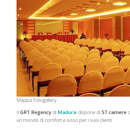
Mappa
Fotogallery
Il
GRT Regency
di
Madura
i
dispone di
57 camere
d
un mondo di comfort e lusso per i suoi clienti.