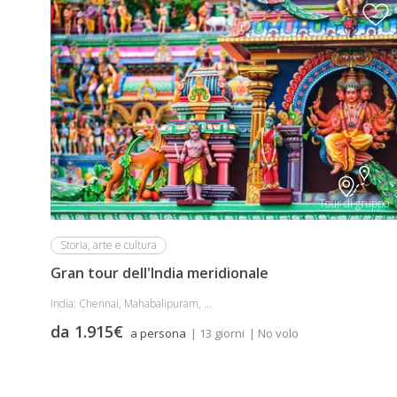
Tour di gruppo
Storia, arte e cultura
Gran tour dell'India meridionale
India: Chennai, Mahabalipuram, ...
da 1.915€
a persona
| 13 giorni
| No volo