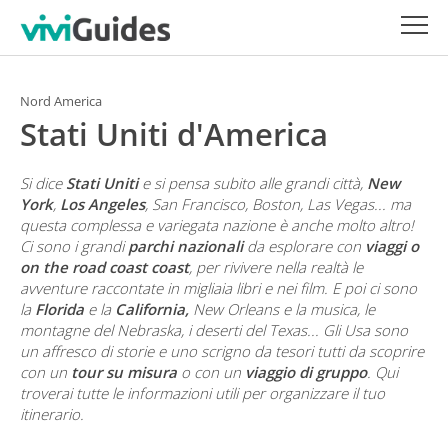
Nord America
Stati Uniti d'America
Si dice
Stati Uniti
e si pensa subito alle grandi città,
New
York
,
Los Angeles
, San Francisco, Boston, Las Vegas... ma
questa complessa e variegata nazione è anche molto altro!
Ci sono i grandi
parchi nazionali
da esplorare con
viaggi o
on the road coast coast
, per rivivere nella realtà le
avventure raccontate in migliaia libri e nei film. E poi ci sono
la
Florida
e la
California,
New Orleans e la musica, le
montagne del Nebraska, i deserti del Texas... Gli Usa sono
un affresco di storie e uno scrigno da tesori tutti da scoprire
con un
tour su misura
o con un
viaggio di gruppo
. Qui
troverai tutte le informazioni utili per organizzare il tuo
itinerario.