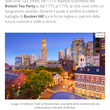
Stati Uniti. Qui, infatti, nel 1773, esplose la protesta del
Boston Tea Party
e, dal 1775 al 1776, la città visse sotto un
sanguinoso assedio, durante il quale si verificò la celebre
battaglia di
Bunker Hill
tra le forze inglesi e i patrioti della
futura nazione a stelle e strisce.
iStock
Lungo il Freedom Trail: la Fanueil Hall, una delle aree commerciali più
interessanti e vibranti di Boston