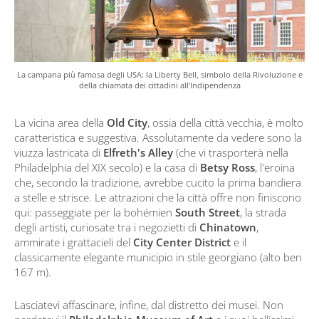
La campana più famosa degli USA: la Liberty Bell, simbolo della Rivoluzione e
della chiamata dei cittadini all'Indipendenza
La vicina area della
Old City
, ossia della città vecchia, è molto
caratteristica e suggestiva. Assolutamente da vedere sono la
viuzza lastricata di
Elfreth's Alley
(che vi trasporterà nella
Philadelphia del XIX secolo) e la casa di
Betsy Ross
, l'eroina
che, secondo la tradizione, avrebbe cucito la prima bandiera
a stelle e strisce. Le attrazioni che la città offre non finiscono
qui: passeggiate per la bohémien
South Street
, la strada
degli artisti, curiosate tra i negozietti di
Chinatown
,
ammirate i grattacieli del
City Center District
e il
classicamente elegante municipio in stile georgiano (alto ben
167 m).
Lasciatevi affascinare, infine, dal distretto dei musei. Non