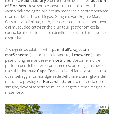
libri nella
Public Library
e perdetevi nelle sale del
Museum
of Fine Arts
, dove sono esposte inestimabili opere che
vanno dall'arte egizia alla pittura moderna e contemporanea
di artisti del calibro di Degas, Gaugain, Van Gogh e Mary
Cassatt. Non limitate, però, le vostre scoperte ai monumenti
e ai musei, dedicatevi anche a un tour gastronomico: la
cucina locale, frutto di secoli di influenze tra culture diverse,
è squisita.
Assaggiate assolutamente i
panini all'aragosta
, i
mac&cheese
(sempre) con l'aragosta, il
chowder
(zuppa di
pese di origine irlandese) e le
ostriche
. Boston è, inoltre,
perfetta per delle interessantissime escursioni giornaliere,
tra cui la rinomata
Cape Cod
, con i suoi fari e la sua natura
quasi selvaggia, Cambridge, sede dell'università migliore del
mondo, la prestigiosa
Harvard
, e
Salem
, la nota città delle
streghe, dove vi aspettano musei e negozi a tema magico e
misterioso.
iStock