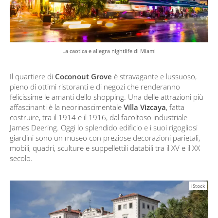
La caotica e allegra nightlife di Miami
Il quartiere di
Coconout Grove
è stravagante e lussuoso,
pieno di ottimi ristoranti e di negozi che renderanno
felicissime le amanti dello shopping. Una delle attrazioni più
affascinanti è la neorinascimentale
Villa Vizcaya
, fatta
costruire, tra il 1914 e il 1916, dal facoltoso industriale
James Deering. Oggi lo splendido edificio e i suoi rigogliosi
giardini sono un museo con preziose decorazioni parietali,
mobili, quadri, sculture e suppellettili databili tra il XV e il XX
secolo.
iStock