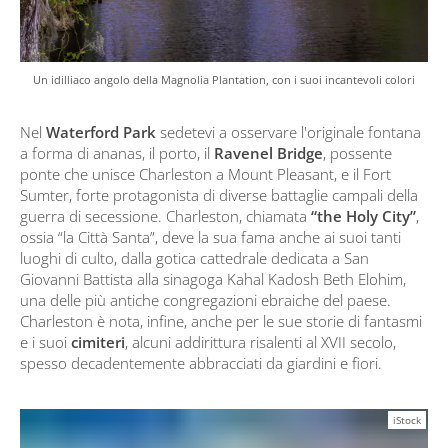
Un idilliaco angolo della Magnolia Plantation, con i suoi incantevoli colori
Nel
Waterford Park
sedetevi a osservare l'originale fontana
a forma di ananas, il porto, il
Ravenel Bridge
, possente
ponte che unisce Charleston a Mount Pleasant, e il Fort
Sumter, forte protagonista di diverse battaglie campali della
guerra di secessione. Charleston, chiamata
“the Holy City”
,
ossia “la Città Santa”, deve la sua fama anche ai suoi tanti
luoghi di culto, dalla gotica cattedrale dedicata a San
Giovanni Battista alla sinagoga Kahal Kadosh Beth Elohim,
una delle più antiche congregazioni ebraiche del paese.
Charleston è nota, infine, anche per le sue storie di fantasmi
e i suoi
cimiteri
, alcuni addirittura risalenti al XVII secolo,
spesso decadentemente abbracciati da giardini e fiori.
iStock