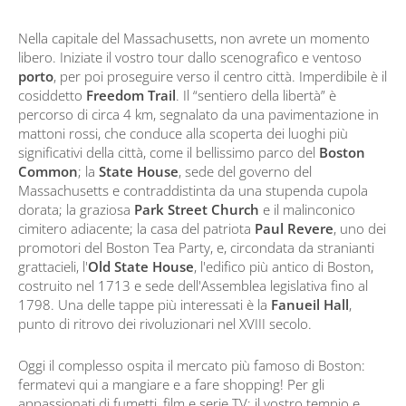
Nella capitale del Massachusetts, non avrete un momento
libero. Iniziate il vostro tour dallo scenografico e ventoso
porto
, per poi proseguire verso il centro città. Imperdibile è il
cosiddetto
Freedom Trail
. Il “sentiero della libertà” è
percorso di circa 4 km, segnalato da una pavimentazione in
mattoni rossi, che conduce alla scoperta dei luoghi più
significativi della città, come il bellissimo parco del
Boston
Common
; la
State House
, sede del governo del
Massachusetts e contraddistinta da una stupenda cupola
dorata; la graziosa
Park Street Church
e il malinconico
cimitero adiacente; la casa del patriota
Paul Revere
, uno dei
promotori del Boston Tea Party, e, circondata da stranianti
grattacieli, l'
Old State House
, l'edifico più antico di Boston,
costruito nel 1713 e sede dell'Assemblea legislativa fino al
1798. Una delle tappe più interessati è la
Fanueil Hall
,
punto di ritrovo dei rivoluzionari nel XVIII secolo.
Oggi il complesso ospita il mercato più famoso di Boston:
fermatevi qui a mangiare e a fare shopping! Per gli
appassionati di fumetti, film e serie TV: il vostro tempio e