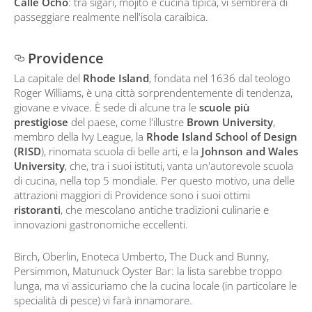
Calle Ocho
: tra sigari, mojito e cucina tipica, vi sembrerà di
passeggiare realmente nell'isola caraibica.
Providence
La capitale del
Rhode Island
, fondata nel 1636 dal teologo
Roger Williams, è una città sorprendentemente di tendenza,
giovane e vivace. È sede di alcune tra le
scuole più
prestigiose
del paese, come l'illustre
Brown University
,
membro della Ivy League, la
Rhode Island School of Design
(RISD
), rinomata scuola di belle arti, e la
Johnson and Wales
University
, che, tra i suoi istituti, vanta un'autorevole scuola
di cucina, nella top 5 mondiale. Per questo motivo, una delle
attrazioni maggiori di Providence sono i suoi ottimi
ristoranti
, che mescolano antiche tradizioni culinarie e
innovazioni gastronomiche eccellenti.
Birch, Oberlin, Enoteca Umberto, The Duck and Bunny,
Persimmon, Matunuck Oyster Bar: la lista sarebbe troppo
lunga, ma vi assicuriamo che la cucina locale (in particolare le
specialità di pesce) vi farà innamorare.