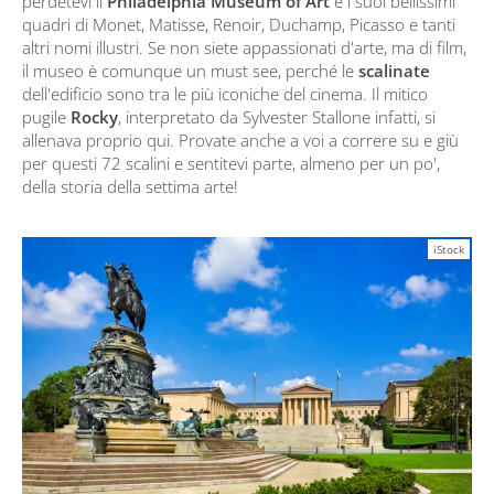
perdetevi il
Philadelphia Museum of Art
e i suoi bellissimi
quadri di Monet, Matisse, Renoir, Duchamp, Picasso e tanti
altri nomi illustri. Se non siete appassionati d'arte, ma di film,
il museo è comunque un must see, perché le
scalinate
dell'edificio sono tra le più iconiche del cinema. Il mitico
pugile
Rocky
, interpretato da Sylvester Stallone infatti, si
allenava proprio qui. Provate anche a voi a correre su e giù
per questi 72 scalini e sentitevi parte, almeno per un po',
della storia della settima arte!
iStock