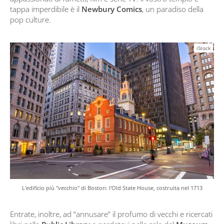
tappa imperdibile è il
Newbury Comics
, un paradiso della
pop culture.
iStock
L'edificio più "vecchio" di Boston: l'Old State House, costruita nel 1713
Entrate, inoltre, ad “annusare” il profumo di vecchi e ricercati