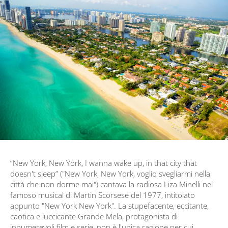
“New York, New York, I wanna wake up, in that city that
doesn't sleep” ("New York, New York, voglio svegliarmi nella
città che non dorme mai") cantava la radiosa Liza Minelli nel
famoso musical di Martin Scorsese del 1977, intitolato
appunto "New York New York". La stupefacente, eccitante,
caotica e luccicante Grande Mela, protagonista di
innumerevoli film e serie, non è l'unica ragione per cui