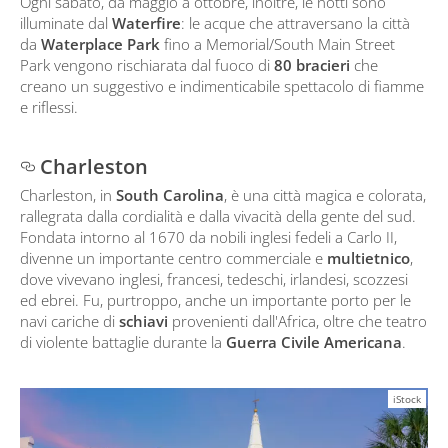
Ogni sabato, da maggio a ottobre, inoltre, le notti sono
illuminate dal
Waterfire
: le acque che attraversano la città
da
Waterplace Park
fino a Memorial/South Main Street
Park vengono rischiarata dal fuoco di
80 bracieri
che
creano un suggestivo e indimenticabile spettacolo di fiamme
e riflessi.
Charleston
Charleston, in
South Carolina
, è una città magica e colorata,
rallegrata dalla cordialità e dalla vivacità della gente del sud.
Fondata intorno al 1670 da nobili inglesi fedeli a Carlo II,
divenne un importante centro commerciale e
multietnico
,
dove vivevano inglesi, francesi, tedeschi, irlandesi, scozzesi
ed ebrei. Fu, purtroppo, anche un importante porto per le
navi cariche di
schiavi
provenienti dall'Africa, oltre che teatro
di violente battaglie durante la
Guerra Civile Americana
.
iStock