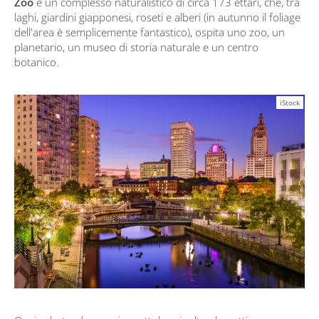
Zoo
è un complesso naturalistico di circa 173 ettari, che, tra
laghi, giardini giapponesi, roseti e alberi (in autunno il foliage
dell'area è semplicemente fantastico), ospita uno zoo, un
planetario, un museo di storia naturale e un centro
botanico.
iStock