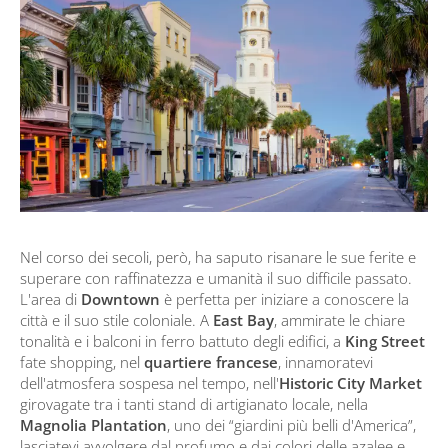
Nel corso dei secoli, però, ha saputo risanare le sue ferite e
superare con raffinatezza e umanità il suo difficile passato.
L'area di
Downtown
è perfetta per iniziare a conoscere la
città e il suo stile coloniale. A
East Bay
, ammirate le chiare
tonalità e i balconi in ferro battuto degli edifici, a
King Street
fate shopping, nel
quartiere francese
, innamoratevi
dell'atmosfera sospesa nel tempo, nell'
Historic City Market
girovagate tra i tanti stand di artigianato locale, nella
Magnolia Plantation
, uno dei “giardini più belli d'America”,
lasciatevi avvolgere dal profumo e dai colori delle azalee e