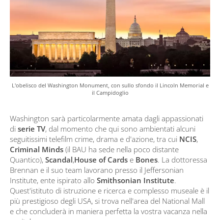
L'obelisco del Washington Monument, con sullo sfondo il Lincoln Memorial e
il Campidoglio
Washington sarà particolarmente amata dagli appassionati
di
serie TV
, dal momento che qui sono ambientati alcuni
seguitissimi telefilm crime, drama e d'azione, tra cui
NCIS
,
Criminal Minds
(il BAU ha sede nella poco distante
Quantico),
Scandal
,
House of Cards
e
Bones
. La dottoressa
Brennan e il suo team lavorano presso il Jeffersonian
Institute, ente ispirato allo
Smithsonian Institute
.
Quest'istituto di istruzione e ricerca e complesso museale è il
più prestigioso degli USA, si trova nell'area del National Mall
e che concluderà in maniera perfetta la vostra vacanza nella