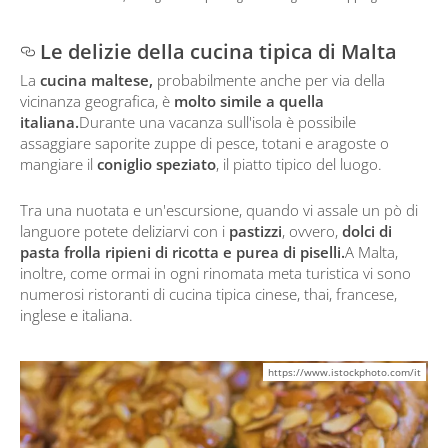
Le delizie della cucina tipica di Malta
La
cucina maltese,
probabilmente anche per via della
vicinanza geografica, è
molto simile a quella
italiana.
Durante una vacanza sull'isola è possibile
assaggiare saporite zuppe di pesce, totani e aragoste o
mangiare il
coniglio speziato
, il piatto tipico del luogo.
Tra una nuotata e un'escursione, quando vi assale un pò di
languore potete deliziarvi con i
pastizzi
, ovvero,
dolci di
pasta frolla ripieni di ricotta e purea di piselli.
A Malta,
inoltre, come ormai in ogni rinomata meta turistica vi sono
numerosi ristoranti di cucina tipica cinese, thai, francese,
inglese e italiana.
https://www.istockphoto.com/it