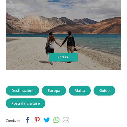
SCOPRI
Destinazioni
Europa
Malta
Guide
Posti da visitare
Facebook
Pinterest
Twitter
Whatsapp
Email
Condividi