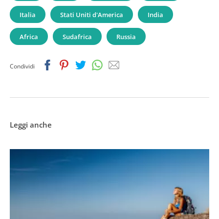
Italia
Stati Uniti d'America
India
Africa
Sudafrica
Russia
Facebook
Pinterest
Twitter
Whatsapp
Email
Condividi
Leggi anche