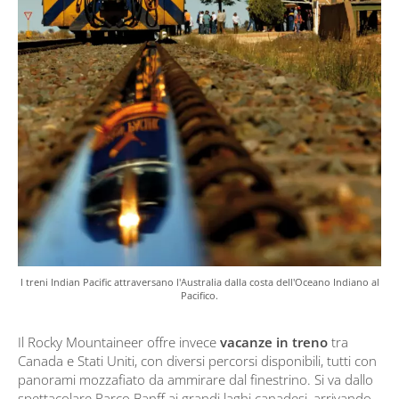
I treni Indian Pacific attraversano l'Australia dalla costa dell'Oceano Indiano al
Pacifico.
Il Rocky Mountaineer offre invece
vacanze in treno
tra
Canada e Stati Uniti, con diversi percorsi disponibili, tutti con
panorami mozzafiato da ammirare dal finestrino. Si va dallo
spettacolare Parco Banff ai grandi laghi canadesi, arrivando