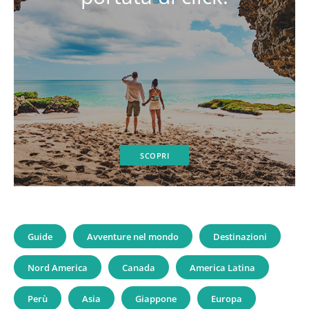
SCOPRI
Guide
Avventure nel mondo
Destinazioni
Nord America
Canada
America Latina
Perù
Asia
Giappone
Europa