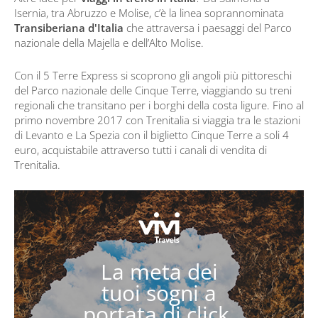
Isernia, tra Abruzzo e Molise, c’è la linea soprannominata
Transiberiana d'Italia
che attraversa i paesaggi del Parco
nazionale della Majella e dell’Alto Molise.
Con il 5 Terre Express si scoprono gli angoli più pittoreschi
del Parco nazionale delle Cinque Terre, viaggiando su treni
regionali che transitano per i borghi della costa ligure. Fino al
primo novembre 2017 con Trenitalia si viaggia tra le stazioni
di Levanto e La Spezia con il biglietto Cinque Terre a soli 4
euro, acquistabile attraverso tutti i canali di vendita di
Trenitalia.
La meta dei
tuoi sogni a
portata di click.