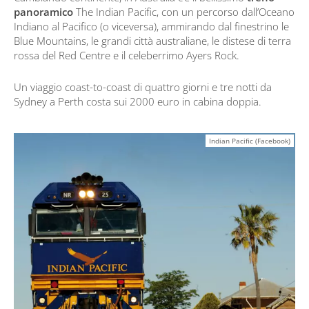
panoramico
The Indian Pacific, con un percorso dall’Oceano
Indiano al Pacifico (o viceversa), ammirando dal finestrino le
Blue Mountains, le grandi città australiane, le distese di terra
rossa del Red Centre e il celeberrimo Ayers Rock.
Un viaggio coast-to-coast di quattro giorni e tre notti da
Sydney a Perth costa sui 2000 euro in cabina doppia.
Indian Pacific (Facebook)