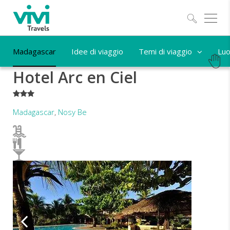
Esplo
Madagascar
Idee di viaggio
Temi di viaggio
Luo
Hotel Arc en Ciel
***
Madagascar
,
Nosy Be