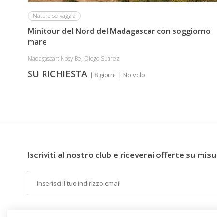
Natura selvaggia
Minitour del Nord del Madagascar con soggiorno
mare
Madagascar: Nosy Be, Diego Suarez
SU RICHIESTA
| 8 giorni
| No volo
Iscriviti al nostro club e riceverai offerte su misu
Email