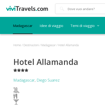
Cerca
Madagascar
Idee di viaggio
Temi di viaggio
Home
/
Destinazioni
/
Madagascar
/
Hotel Allamanda
Hotel Allamanda
****
Madagascar
,
Diego Suarez